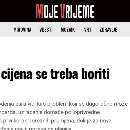
MIROVINA
VIJESTI
MOZAIK
VRT
ZDRAVLJE
 cijena se treba boriti
ođenja eura vidi kao problem koji se dugoročno može
tandarda, uz jačanje domaće poljoprivredne
na prvi korak poreznih promjena, dok je za nova
ođenje novih poreza ne planira.