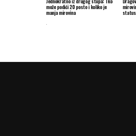
Jednokratno iz drugog stupa: Tko
Dragov
može podići 20 posto i koliko je
mirovi
manja mirovina
status 
.