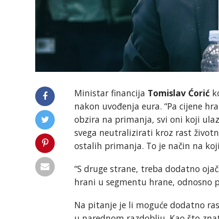
Ministar financija
Tomislav Ćorić
ko
nakon uvođenja eura. “Pa cijene hran
obzira na primanja, svi oni koji ula
svega neutralizirati kroz rast živo
ostalih primanja. To je način na koj
“S druge strane, treba dodatno ojač
hrani u segmentu hrane, odnosno pol
Na pitanje je li moguće dodatno ras
u narednom razdoblju. Kao što znate