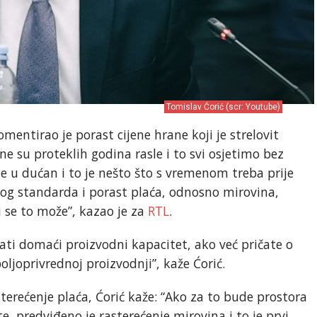
Tomislav Ćorić (scr: Youtube)
mentirao je porast cijene hrane koji je strelovit
e su proteklih godina rasle i to svi osjetimo bez
ze u dućan i to je nešto što s vremenom treba prije
tnog standarda i porast plaća, odnosno mirovina,
i se to može”, kazao je za
RTL
.
ati domaći proizvodni kapacitet, ako već pričate o
joprivrednoj proizvodnji”, kaže Ćorić.
terećenje plaća, Ćorić kaže: “Ako za to bude prostora
, predviđeno je rasterećenje mirovina i to je prvi