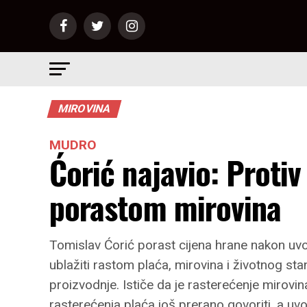
MIROVINA
MUDRO
Ćorić najavio: Protiv
porastom mirovina
Tomislav Ćorić porast cijena hrane nakon uv
ublažiti rastom plaća, mirovina i životnog s
proizvodnje. Ističe da je rasterećenje mirovi
rasterećenja plaća još prerano govoriti, a uv