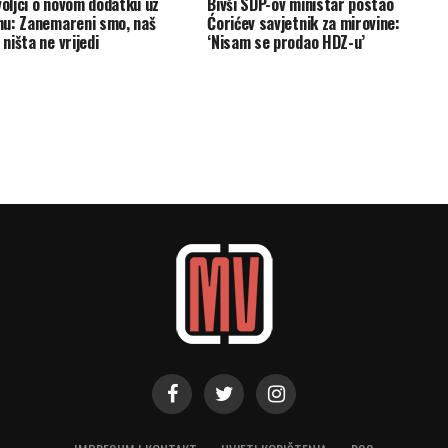
oljci o novom dodatku uz
Bivši SDP-ov ministar postao
nu: Zanemareni smo, naš
Ćorićev savjetnik za mirovine:
ništa ne vrijedi
‘Nisam se prodao HDZ-u’