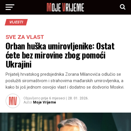
VIJESTI
SVE ZA VLAST
Orban huška umirovljenike: Ostat
ćete bez mirovine zbog pomoći
Ukrajini
Prijatelj hrvatskog predsjednika Zorana Milanovića odlučio se
poslužiti siromaštvom i strahovima mađarskih umirovljenika, a
kako bi još jednom osvojio vlast i dodatno se dodvorio Moskvi.
Objavljeno
prije 6 mjeseci
|
28. 01. 2026.
Autor
Moje Vrijeme