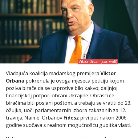
Viktor Orban (scr: welt)
Vladajuća koalicija mađarskog premijera
Viktor
Orbana
pokrenula je ovoga mjeseca peticiju kojom
poziva birače da se usprotive bilo kakvoj daljnjoj
financijskoj potpori obrani Ukrajine. Obrasci će
biračima biti poslani poštom, a trebaju se vratiti do 23.
ožujka, uoči parlamentarnih izbora zakazanih za 12.
travnja. Naime, Orbanov
Fidesz
prvi put nakon 2006.
godine suočava s realnom mogućnošću gubitka vlasti.