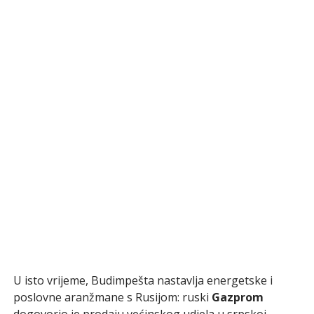
U isto vrijeme, Budimpešta nastavlja energetske i
poslovne aranžmane s Rusijom: ruski
Gazprom
dogovorio je prodaju većinskog udjela u srpskoj