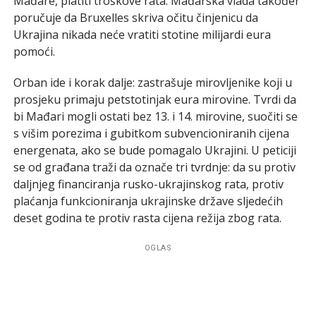
Mađare, platiti troškove rata. Mađarska vlada također
poručuje da Bruxelles skriva očitu činjenicu da
Ukrajina nikada neće vratiti stotine milijardi eura
pomoći.
Orban ide i korak dalje: zastrašuje mirovljenike koji u
prosjeku primaju petstotinjak eura mirovine. Tvrdi da
bi Mađari mogli ostati bez 13. i 14. mirovine, suočiti se
s višim porezima i gubitkom subvencioniranih cijena
energenata, ako se bude pomagalo Ukrajini. U peticiji
se od građana traži da označe tri tvrdnje: da su protiv
daljnjeg financiranja rusko-ukrajinskog rata, protiv
plaćanja funkcioniranja ukrajinske države sljedećih
deset godina te protiv rasta cijena režija zbog rata.
OGLAS