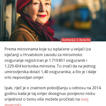
ilustracija: S. Bura/mj
Prema mirovinama koje su isplaćene u veljači (za
siječanj) u Hrvatskom zavodu za mirovinsko
osiguranje registriran je 1.719.851 osiguranik i
1.229.434 korisnika mirovina. To znači da na jednog
umirovljenika dolazi 1,40 osiguranika, a što je i dalje
vrlo nepovoljan omjer.
Ipak, riječ je o znatnom poboljšanju u odnosu na 2014.
godinu kada je taj omjer dosegnuo povijesno nisku
vrijednost o čemu više možete pročitati na
ovoj
poveznici
.