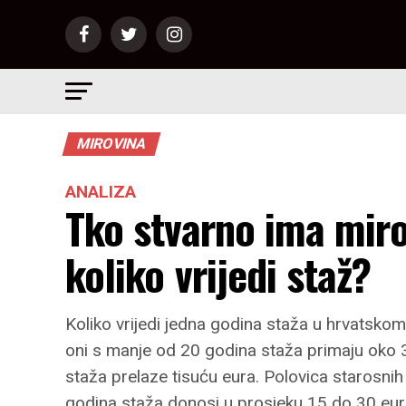
MIROVINA
ANALIZA
Tko stvarno ima miro
koliko vrijedi staž?
Koliko vrijedi jedna godina staža u hrvatsko
oni s manje od 20 godina staža primaju oko 34
staža prelaze tisuću eura. Polovica starosni
godina staža donosi u prosjeku 15 do 30 eu