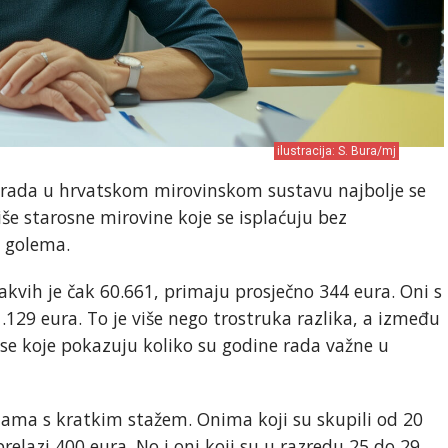
ilustracija: S. Bura/mj
a rada u hrvatskom mirovinskom sustavu najbolje se
iše starosne mirovine koje se isplaćuju bez
e golema.
akvih je čak 60.661, primaju prosječno 344 eura. Oni s
.129 eura. To je više nego trostruka razlika, a između
nse koje pokazuju koliko su godine rada važne u
nama s kratkim stažem. Onima koji su skupili od 20
relazi 400 eura. No i oni koji su u razredu 25 do 29