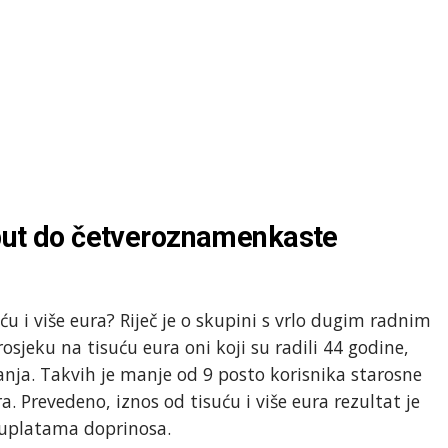
e put do četveroznamenkaste
u i više eura? Riječ je o skupini s vrlo dugim radnim
sjeku na tisuću eura oni koji su radili 44 godine,
manja. Takvih je manje od 9 posto korisnika starosne
Prevedeno, iznos od tisuću i više eura rezultat je
m uplatama doprinosa.