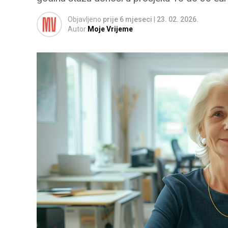
Objavljeno
prije 6 mjeseci
|
23. 02. 2026.
Autor
Moje Vrijeme