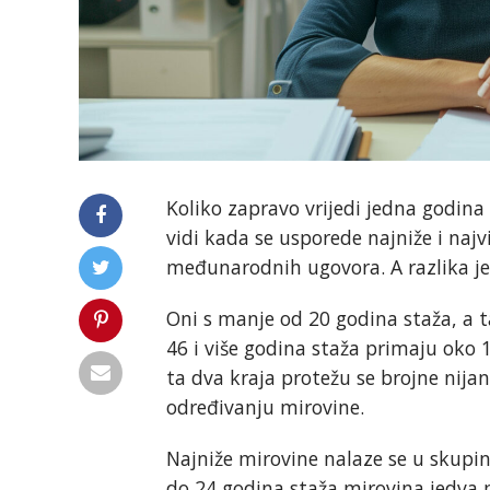
Koliko zapravo vrijedi jedna godin
vidi kada se usporede najniže i najv
međunarodnih ugovora. A razlika j
Oni s manje od 20 godina staža, a t
46 i više godina staža primaju oko 1
ta dva kraja protežu se brojne nija
određivanju mirovine.
Najniže mirovine nalaze se u skupi
do 24 godina staža mirovina jedva p