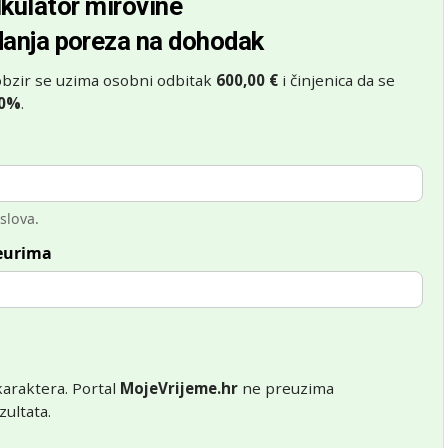
lkulator mirovine
danja poreza na dohodak
 obzir se uzima osobni odbitak
600,00
€
i činjenica da se
50%
.
slova.
 eurima
araktera. Portal
MojeVrijeme.hr
ne preuzima
ultata.