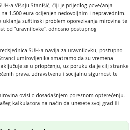
H-a Višnju Stanišić, čiji je prijedlog povećanja
0 na 1.500 eura ocijenjen nedovoljnim i nepravednim.
e uklanja suštinski problem oporezivanja mirovina te
st od “uravnilovke”, odnosno postupnog
 predsjednica SUH-a navija za uravnilovku, postupno
 Stranci umirovljenika smatramo da su vremena
zaključuje se u priopćenju, uz poruku da je cilj stranke
ečenih prava, zdravstvenu i socijalnu sigurnost te
mirovina ovisi o dosadašnjem poreznom opterećenju.
šeg kalkulatora na način da unesete svoj grad ili