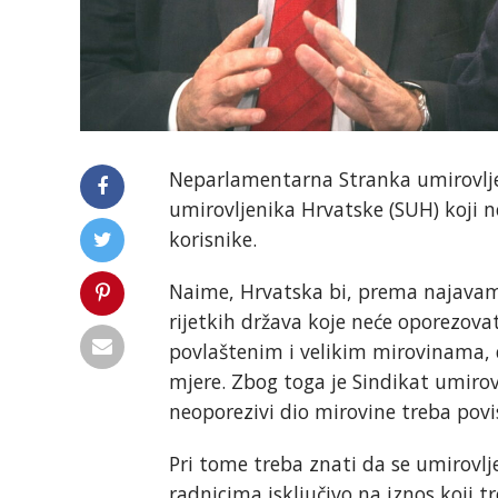
Neparlamentarna Stranka umirovljeni
umirovljenika Hrvatske (SUH) koji 
korisnike.
Naime, Hrvatska bi, prema najavama
rijetkih država koje neće oporezovat
povlaštenim i velikim mirovinama, d
mjere. Zbog toga je Sindikat umirov
neoporezivi dio mirovine treba povi
Pri tome treba znati da se umirovl
radnicima isključivo na iznos koji t