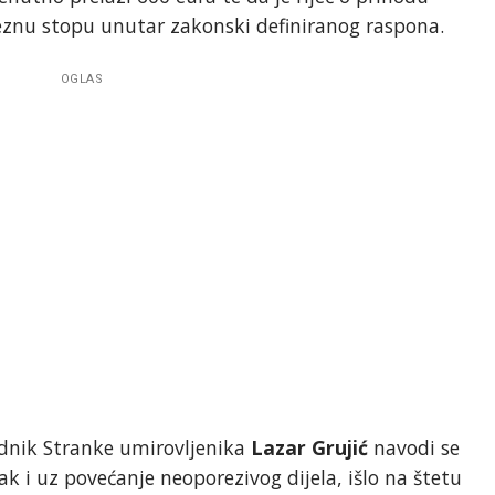
reznu stopu unutar zakonski definiranog raspona.
OGLAS
ednik Stranke umirovljenika
Lazar Grujić
navodi se
k i uz povećanje neoporezivog dijela, išlo na štetu