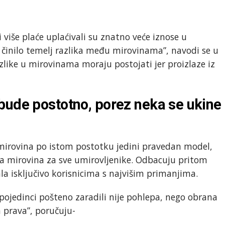
i više plaće uplaćivali su znatno veće iznose u
a činilo temelj razlika među mirovinama”, navodi se u
zlike u mirovinama moraju postojati jer proizlaze iz
bude postotno, porez neka se ukine
mirovina po istom postotku jedini pravedan model,
a mirovina za sve umirovljenike. Odbacuju pritom
a isključivo korisnicima s najvišim primanjima.
u pojedinci pošteno zaradili nije pohlepa, nego obrana
h prava”, poručuju-