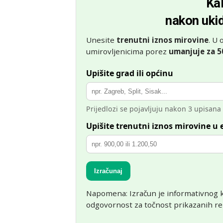
Ka
nakon uki
Unesite
trenutni iznos mirovine
. U
umirovljenicima porez
umanjuje za 
Upišite grad ili općinu
Prijedlozi se pojavljuju nakon 3 upisana 
Upišite trenutni iznos mirovine u
Izračunaj
Napomena: Izračun je informativnog k
odgovornost za točnost prikazanih rez