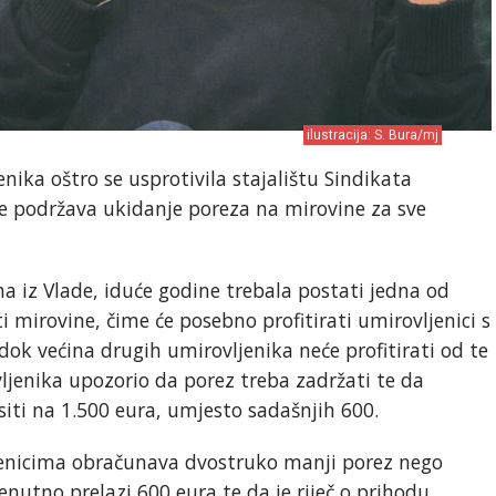
ilustracija: S. Bura/mj
ka oštro se usprotivila stajalištu Sindikata
ne podržava ukidanje poreza na mirovine za sve
 iz Vlade, iduće godine trebala postati jedna od
i mirovine, čime će posebno profitirati umirovljenici s
ok većina drugih umirovljenika neće profitirati od te
ljenika upozorio da porez treba zadržati te da
siti na 1.500 eura, umjesto sadašnjih 600.
jenicima obračunava dvostruko manji porez nego
renutno prelazi 600 eura te da je riječ o prihodu