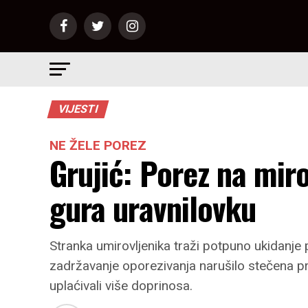
VIJESTI
NE ŽELE POREZ
Grujić: Porez na miro
gura uravnilovku
Stranka umirovljenika traži potpuno ukidanje 
zadržavanje oporezivanja narušilo stečena pra
uplaćivali više doprinosa.