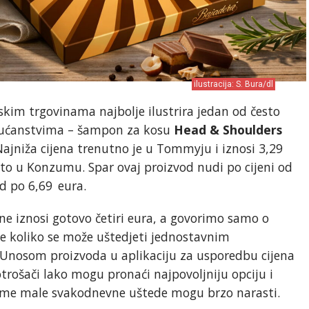
ilustracija: S. Bura/dl
skim trgovinama najbolje ilustrira jedan od često
 kućanstvima – šampon za kosu
Head & Shoulders
Najniža cijena trenutno je u Tommyju i iznosi 3,29
i to u Konzumu. Spar ovaj proizvod nudi po cijeni od
nd po 6,69 eura.
ene iznosi gotovo četiri eura, a govorimo samo o
e koliko se može uštedjeti jednostavnim
. Unosom proizvoda u aplikaciju za usporedbu cijena
ošači lako mogu pronaći najpovoljniju opciju i
Time male svakodnevne uštede mogu brzo narasti.