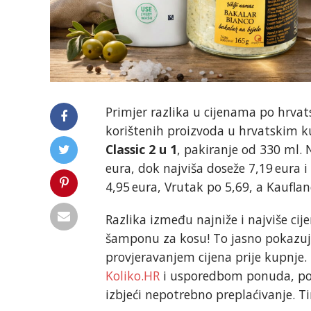
Primjer razlika u cijenama po hrvat
korištenih proizvoda u hrvatskim
Classic 2 u 1
, pakiranje od 330 ml. 
eura, dok najviša doseže 7,19 eura 
4,95 eura, Vrutak po 5,69, a Kaufla
Razlika između najniže i najviše cij
šamponu za kosu! To jasno pokazuj
provjeravanjem cijena prije kupnje
Koliko.HR
i usporedbom ponuda, potr
izbjeći nepotrebno preplaćivanje. 