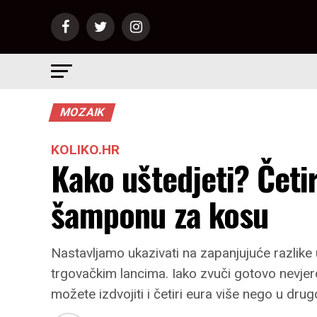
MOZAIK
KOLIKO.HR
Kako uštedjeti? Četir
šamponu za kosu
Nastavljamo ukazivati na zapanjujuće razlik
trgovačkim lancima. Iako zvuči gotovo nevjer
možete izdvojiti i četiri eura više nego u drugo