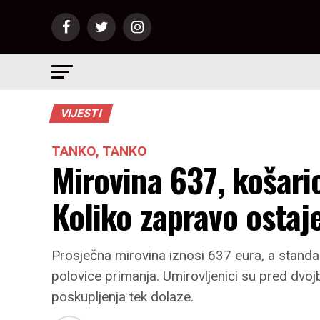
VIJESTI
TANKO, TANKO
Mirovina 637, košari
Koliko zapravo ostaje
Prosječna mirovina iznosi 637 eura, a stand
polovice primanja. Umirovljenici su pred dvojbom
poskupljenja tek dolaze.