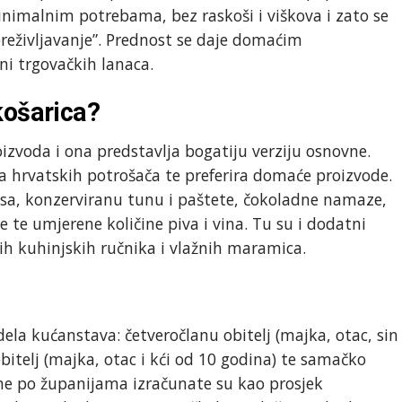
inimalnim potrebama, bez raskoši i viškova i zato se
reživljavanje”. Prednost se daje domaćim
ni trgovačkih lanaca.
košarica?
zvoda i ona predstavlja bogatiju verziju osnovne.
 hrvatskih potrošača te preferira domaće proizvode.
esa, konzerviranu tunu i paštete, čokoladne namaze,
e te umjerene količine piva i vina. Tu su i dodatni
ih kuhinjskih ručnika i vlažnih maramica.
ela kućanstava: četveročlanu obitelj (majka, otac, sin
obitelj (majka, otac i kći od 10 godina) te samačko
ene po županijama izračunate su kao prosjek