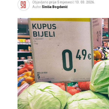
Objavljeno
prije 5 mjeseci
|
13. 03. 2026.
Autor
Siniša Bogdanić