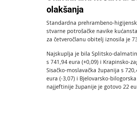
olakšanja
Standardna prehrambeno-higijenska k
stvarne potrošačke navike kućanstava
za četveročlanu obitelj iznosila je 7
Najskuplja je bila Splitsko-dalmatin
s 741,94 eura (+0,09) i Krapinsko-zag
Sisačko-moslavačka županija s 720,4
eura (-3,07) i Bjelovarsko-bilogorska
najjeftinije županije je gotovo 22 eu