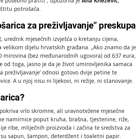
e posebno pratiti“, upozorila je
Ana Knežević
,
štitu potrošača.
ošarica za preživljavanje” preskupa
, urednik mjesečnih izvješća o kretanju cijena,
a velikom dijelu hrvatskih građana. „Ako znamo da je
MO mirovina (bez međunarodnih ugovora) od 637 eura,
e od toga, jasno je da je život umirovljenika samaca
 preživljavanje’ odnosi gotovo dvije petine te
ce. A u njoj nisu ni lijekovi, ni režije, ni stanovanje.
šarica?
i pokriva vrlo skromne, ali uravnotežene mjesečne
e namirnice poput kruha, brašna, tjestenine, riže,
ije ribe, mliječnih proizvoda i začina te sredstva za
su sapun, šampon, deterdžent i toaletni papir.