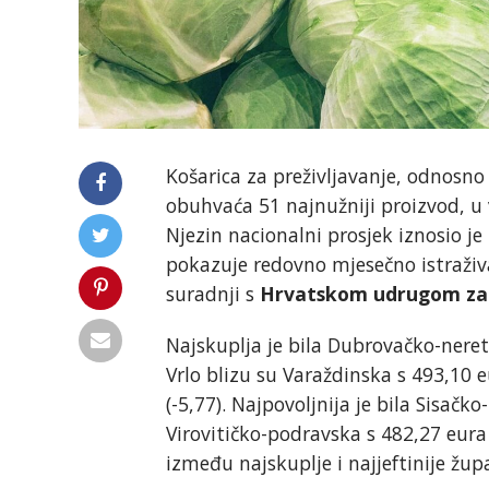
Košarica za preživljavanje, odnosn
obuhvaća 51 najnužniji proizvod, u v
Njezin nacionalni prosjek iznosio je 
pokazuje redovno mjesečno istraživ
suradnji s
Hrvatskom udrugom za 
Najskuplja je bila Dubrovačko-ner
Vrlo blizu su Varaždinska s 493,10 e
(-5,77). Najpovoljnija je bila Sisač
Virovitičko-podravska s 482,27 eura (
između najskuplje i najjeftinije žup