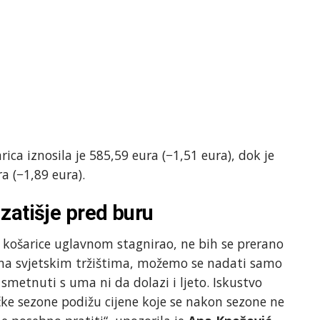
ica iznosila je 585,59 eura (−1,51 eura), dok je
a (−1,89 eura).
zatišje pred buru
e košarice uglavnom stagnirao, ne bih se prerano
e na svjetskim tržištima, možemo se nadati samo
metnuti s uma ni da dolazi i ljeto. Iskustvo
čke sezone podižu cijene koje se nakon sezone ne