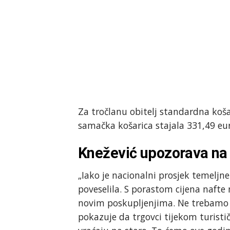
Za tročlanu obitelj standardna košar
samačka košarica stajala 331,49 eur
Knežević upozorava na 
„Iako je nacionalni prosjek temeljn
poveselila. S porastom cijena naft
novim poskupljenjima. Ne trebamo s
pokazuje da trgovci tijekom turisti