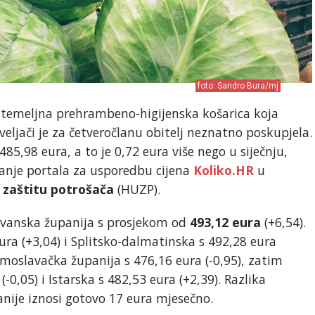
foto: Sandro Bura/mj
o temeljna prehrambeno-higijenska košarica koja
eljači je za četveročlanu obitelj neznatno poskupjela.
485,98 eura, a to je 0,72 eura više nego u siječnju,
anje portala za usporedbu cijena
Koliko.HR
u
zaštitu potrošača
(HUZP).
etvanska županija s prosjekom od
493,12 eura
(+6,54).
ura (+3,04) i Splitsko-dalmatinska s 492,28 eura
ko-moslavačka županija s 476,16 eura (-0,95), zatim
-0,05) i Istarska s 482,53 eura (+2,39). Razlika
anije iznosi gotovo 17 eura mjesečno.