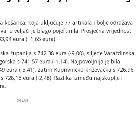
ošarica, koja uključuje 77 artikala i bolje odražava
, u veljači je blago pojeftinila. Prosječna vrijednost
33,94 eura (−1,65 eura).
ska županija s 742,38 eura (-9,00), slijede Varaždinska
orska s 741,57 eura (-1,14). Najpovoljnija je bila
9 eura (-3,41), zatim Koprivničko-križevačka s 726,96
 s 728,13 eura (-2,48). Razlika između najskuplje i
ra.
OGLAS