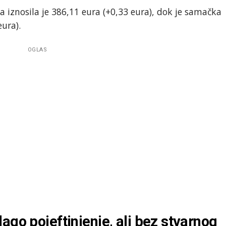
a iznosila je 386,11 eura (+0,33 eura), dok je samačka
eura).
OGLAS
ago pojeftinjenje, ali bez stvarnog