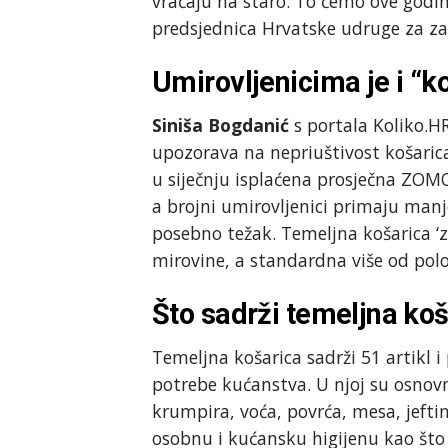
vraćaju na staro. To ćemo ove godin
predsjednica Hrvatske udruge za za
Umirovljenicima je i “k
Siniša Bogdanić
s portala Koliko.HR
upozorava na nepriuštivost košaric
u siječnju isplaćena prosječna ZO
a brojni umirovljenici primaju manj
posebno težak. Temeljna košarica ‘za
mirovine, a standardna više od polovi
Što sadrži temeljna ko
Temeljna košarica sadrži 51 artikl 
potrebe kućanstva. U njoj su osnovn
krumpira, voća, povrća, mesa, jeftin
osobnu i kućansku higijenu kao što 