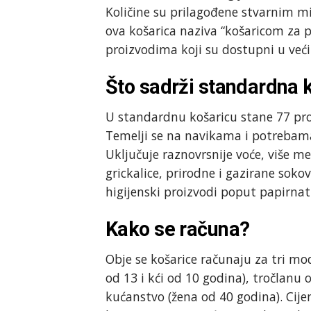
Količine su prilagođene stvarnim m
ova košarica naziva “košaricom za p
proizvodima koji su dostupni u veći
Što sadrži standardna 
U standardnu košaricu stane 77 proi
Temelji se na navikama i potrebama
Uključuje raznovrsnije voće, više m
grickalice, prirodne i gazirane sokov
higijenski proizvodi poput papirnat
Kako se računa?
Obje se košarice računaju za tri mod
od 13 i kći od 10 godina), tročlanu 
kućanstvo (žena od 40 godina). Cij