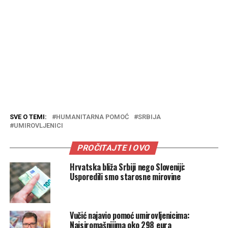
SVE O TEMI:
HUMANITARNA POMOĆ
SRBIJA
UMIROVLJENICI
PROČITAJTE I OVO
Hrvatska bliža Srbiji nego Sloveniji:
Usporedili smo starosne mirovine
Vučić najavio pomoć umirovljenicima:
Najsiromašnijima oko 298 eura