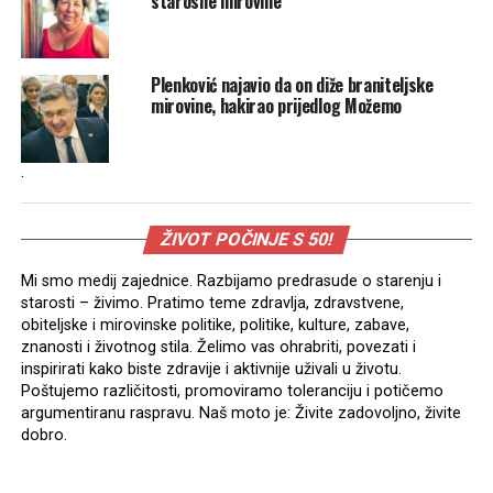
starosne mirovine
Plenković najavio da on diže braniteljske
mirovine, hakirao prijedlog Možemo
.
ŽIVOT POČINJE S 50!
Mi smo medij zajednice. Razbijamo predrasude o starenju i
starosti – živimo. Pratimo teme zdravlja, zdravstvene,
obiteljske i mirovinske politike, politike, kulture, zabave,
znanosti i životnog stila. Želimo vas ohrabriti, povezati i
inspirirati kako biste zdravije i aktivnije uživali u životu.
Poštujemo različitosti, promoviramo toleranciju i potičemo
argumentiranu raspravu. Naš moto je: Živite zadovoljno, živite
dobro.