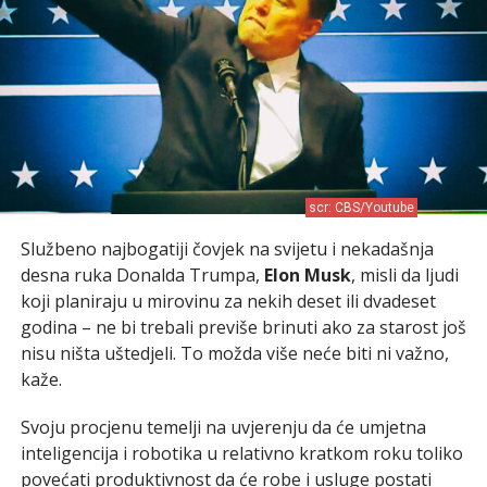
scr: CBS/Youtube
Službeno najbogatiji čovjek na svijetu i nekadašnja
desna ruka Donalda Trumpa,
Elon Musk
, misli da ljudi
koji planiraju u mirovinu za nekih deset ili dvadeset
godina – ne bi trebali previše brinuti ako za starost još
nisu ništa uštedjeli. To možda više neće biti ni važno,
kaže.
Svoju procjenu temelji na uvjerenju da će umjetna
inteligencija i robotika u relativno kratkom roku toliko
povećati produktivnost da će robe i usluge postati