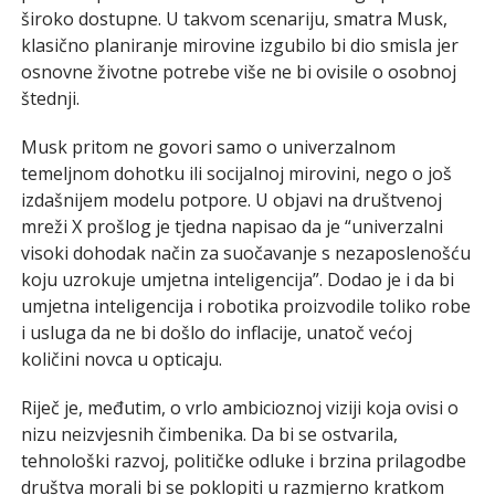
široko dostupne. U takvom scenariju, smatra Musk,
klasično planiranje mirovine izgubilo bi dio smisla jer
osnovne životne potrebe više ne bi ovisile o osobnoj
štednji.
Musk pritom ne govori samo o univerzalnom
temeljnom dohotku ili socijalnoj mirovini, nego o još
izdašnijem modelu potpore. U objavi na društvenoj
mreži X prošlog je tjedna napisao da je “univerzalni
visoki dohodak način za suočavanje s nezaposlenošću
koju uzrokuje umjetna inteligencija”. Dodao je i da bi
umjetna inteligencija i robotika proizvodile toliko robe
i usluga da ne bi došlo do inflacije, unatoč većoj
količini novca u opticaju.
Riječ je, međutim, o vrlo ambicioznoj viziji koja ovisi o
nizu neizvjesnih čimbenika. Da bi se ostvarila,
tehnološki razvoj, političke odluke i brzina prilagodbe
društva morali bi se poklopiti u razmjerno kratkom