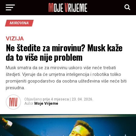
MIROVINA
VIZIJA
Ne štedite za mirovinu? Musk kaže
da to više nije problem
Musk smatra da se za mirovinu uskoro više neće trebati
štedjeti. Vjeruje da će umjetna inteligencija i robotika toliko
promijeniti gospodarstvo da osobna ušteđevina više neće biti
presudna.
Objavljeno
prije 4 mjeseca
|
23. 04. 2026.
Autor
Moje Vrijeme