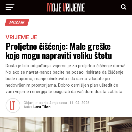
MOZAIK
VRIJEME JE
Proljetno čišćenje: Male greške
koje mogu napraviti veliku štetu
Dosta je bilo odgađanja, vrijeme je za proljetno čišćenje doma!
No ako se navrat-nanos bacite na posao, riskirate da čišćenje
bude naporno, manje učinkovito i da samo vrludate po
nedovršenim prostorijama. Dobro osmišljen plan uštedit će
vam vrijeme i energiju te osigurati da vaš dom doista zablista.
Objavljeno
prije 4 mjeseca
|
11. 04. 2026.
Autor
Lana Tilen