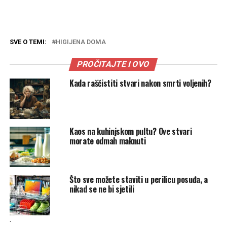
SVE O TEMI:
HIGIJENA DOMA
PROČITAJTE I OVO
Kada raščistiti stvari nakon smrti voljenih?
Kaos na kuhinjskom pultu? Ove stvari
morate odmah maknuti
Što sve možete staviti u perilicu posuđa, a
nikad se ne bi sjetili
.