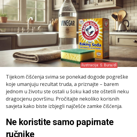
ilustracija: S. Bura/dl
Tijekom čišćenja svima se ponekad dogode pogreške
koje umanjuju rezultat truda, a priznajte – barem
jednom u životu ste ostali u šoku kad ste oštetili neku
dragocjenu površinu. Pročitajte nekoliko korisnih
savjeta kako biste izbjegli najčešće zamke čišćenja.
Ne koristite samo papirnate
ručnike