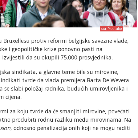
scr: Youtube
 u Bruxellesu protiv reformi belgijske savezne vlade,
ke i geopolitičke krize ponovno pasti na
 izvijestili da su okupili 75.000 prosvjednika.
ijska sindikata, a glavne teme bile su mirovine,
Sindikati tvrde da vlada premijera Barta De Wevera
a se slabi položaj radnika, budućih umirovljenika i
m cijena.
rmi za koju tvrde da će smanjiti mirovine, povećati
odatno produbiti rodnu razliku među mirovinama. Na
sion
, odnosno penalizacija onih koji ne mogu raditi