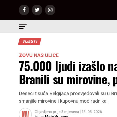
VIJESTI
ZOVU NAS ULICE
75.000 ljudi izašlo n
Branili su mirovine,
Deseci tisuća Belgijaca prosvjedovali su u Brux
smanjile mirovine i kupovnu moć radnika.
Objavljeno
prije 3 mjeseca
|
13. 05. 2026.
Autor
Moje Vrijeme