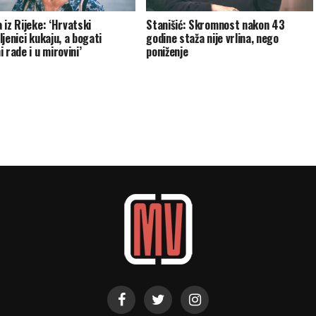
 iz Rijeke: ‘Hrvatski
Stanišić: Skromnost nakon 43
jenici kukaju, a bogati
godine staža nije vrlina, nego
 rade i u mirovini’
poniženje