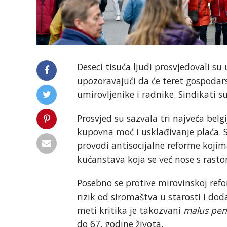
Deseci tisuća ljudi prosvjedovali su
upozoravajući da će teret gospodars
umirovljenike i radnike. Sindikati su
Prosvjed su sazvala tri najveća belg
kupovna moć i usklađivanje plaća. 
provodi antisocijalne reforme kojim
kućanstava koja se već nose s rasto
Posebno se protive mirovinskoj refo
rizik od siromaštva u starosti i d
meti kritika je takozvani
malus pen
do 67. godine života.