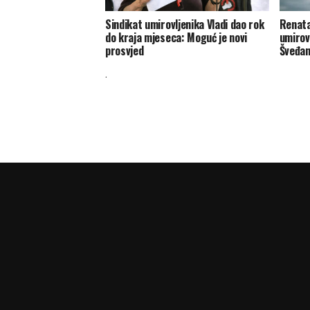
Sindikat umirovljenika Vladi dao rok
Renata
do kraja mjeseca: Moguć je novi
umirovl
prosvjed
Šveđani
.