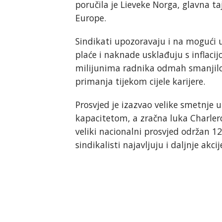
poručila je Lieveke Norga, glavna t
Europe.
Sindikati upozoravaju i na mogući 
plaće i naknade usklađuju s inflaci
milijunima radnika odmah smanjilo 
primanja tijekom cijele karijere.
Prosvjed je izazvao velike smetnje 
kapacitetom, a zračna luka Charlero
veliki nacionalni prosvjed održan 12
sindikalisti najavljuju i daljnje akci