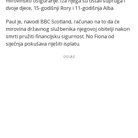
mirovinsko osiguranje. Iza njega su ostali supruga i
dvoje djece, 15-godišnji Rory i 11-godišnja Alba.
Paul je, navodi BBC Scotland, računao na to da će
mirovina državnog službenika njegovoj obitelji nakon
smrti pružiti financijsku sigurnost. No Fiona od
siječnja pokušava riješiti isplatu.
OGLAS