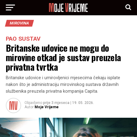
MIROVINA
PAO SUSTAV
Britanske udovice ne mogu do
mirovine otkad je sustav preuzela
privatna tvrtka
Britanske udovice i umirovljenici mjesecima čekaju isplate
nakon što je administraciju mirovinskog sustava državnih
službenika preuzela privatna kompanija Capita.
Objavljeno
prije 3 mjeseca
|
19. 05. 2026.
Autor
Moje Vrijeme