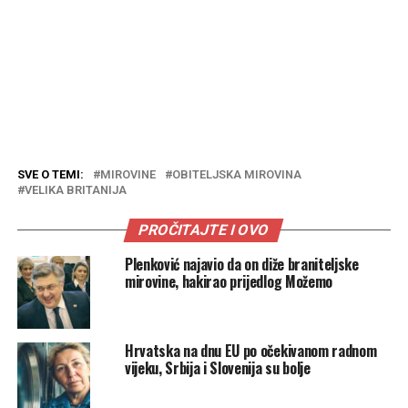
SVE O TEMI:
MIROVINE
OBITELJSKA MIROVINA
VELIKA BRITANIJA
PROČITAJTE I OVO
Plenković najavio da on diže braniteljske
mirovine, hakirao prijedlog Možemo
Hrvatska na dnu EU po očekivanom radnom
vijeku, Srbija i Slovenija su bolje