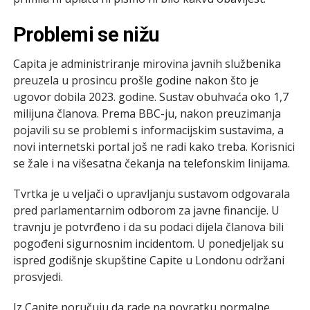
Problemi se nižu
Capita je administriranje mirovina javnih službenika
preuzela u prosincu prošle godine nakon što je
ugovor dobila 2023. godine. Sustav obuhvaća oko 1,7
milijuna članova. Prema BBC-ju, nakon preuzimanja
pojavili su se problemi s informacijskim sustavima, a
novi internetski portal još ne radi kako treba. Korisnici
se žale i na višesatna čekanja na telefonskim linijama.
Tvrtka je u veljači o upravljanju sustavom odgovarala
pred parlamentarnim odborom za javne financije. U
travnju je potvrđeno i da su podaci dijela članova bili
pogođeni sigurnosnim incidentom. U ponedjeljak su
ispred godišnje skupštine Capite u Londonu održani
prosvjedi.
Iz Capite poručuju da rade na povratku normalne