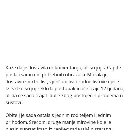
Kaže da je dostavila dokumentaciju, ali su joj iz Capite
poslali samo dio potrebnih obrazaca. Morala je
dostaviti smrtni list, vjenčani list i rodne listove djece.
Iz tvrtke su joj rekli da postupak inače traje 12 tjedana,
ali da će sada trajati dulje zbog postojećih problema u
sustavu.
Obitelj je sada ostala s jednim roditeljem i jednim
prihodom. Srećom, druge manje mirovine koje je
njezin suprug imao iz ranijeg rada u Ministarstvu