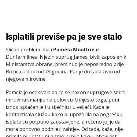
Isplatili previše pa je sve stalo
Sličan problem ima i
Pamela Moultrie
iz
Dunfermlinea. Njezin suprug James, bivši zaposlenik
Ministarstva obrane, preminuo je neposredno prije
Božića u dobi od 79 godina. Par je do tada živio od
njegove mirovine.
Pamela je očekivala da će se nakon suprugove smrti
mirovina smanjiti na polovicu. Umjesto toga, puni
iznos isplaćen je i u siječnju i u veljači. Kada je
kontaktirala službu kako bi upozorila na pogrešku,
isplate su potpuno zaustavljene, a rečeno joj je da
mora ponovno podnijeti zahtjev. Od tada, kaže, nije
primila ni uplatu ni pismo ni bilo kakvu obavijest.