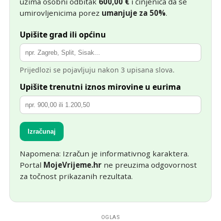
uzima osobni odbitak
600,00
€
i činjenica da se
umirovljenicima porez
umanjuje za 50%
.
Upišite grad ili općinu
Prijedlozi se pojavljuju nakon 3 upisana slova.
Upišite trenutni iznos mirovine u eurima
Izračunaj
Napomena: Izračun je informativnog karaktera.
Portal
MojeVrijeme.hr
ne preuzima odgovornost
za točnost prikazanih rezultata.
OGLAS