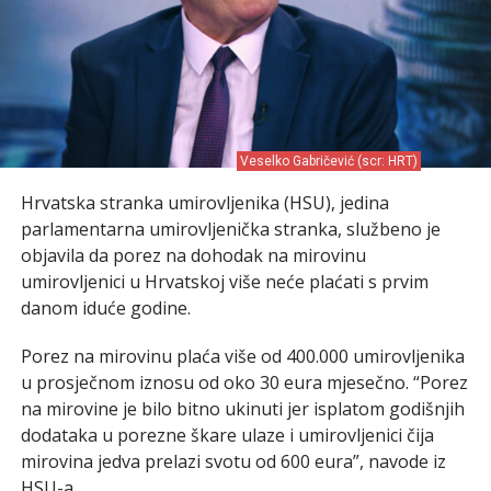
Veselko Gabričević (scr: HRT)
Hrvatska stranka umirovljenika (HSU), jedina
parlamentarna umirovljenička stranka, službeno je
objavila da porez na dohodak na mirovinu
umirovljenici u Hrvatskoj više neće plaćati s prvim
danom iduće godine.
Porez na mirovinu plaća više od 400.000 umirovljenika
u prosječnom iznosu od oko 30 eura mjesečno. “Porez
na mirovine je bilo bitno ukinuti jer isplatom godišnjih
dodataka u porezne škare ulaze i umirovljenici čija
mirovina jedva prelazi svotu od 600 eura”, navode iz
HSU-a.