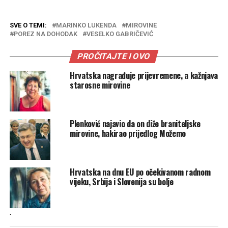
SVE O TEMI:
MARINKO LUKENDA
MIROVINE
POREZ NA DOHODAK
VESELKO GABRIČEVIĆ
PROČITAJTE I OVO
Hrvatska nagrađuje prijevremene, a kažnjava
starosne mirovine
Plenković najavio da on diže braniteljske
mirovine, hakirao prijedlog Možemo
Hrvatska na dnu EU po očekivanom radnom
vijeku, Srbija i Slovenija su bolje
.