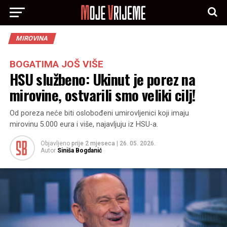
MIROVINA
BOGATIMA JOŠ VIŠE
HSU službeno: Ukinut je porez na
mirovine, ostvarili smo veliki cilj!
Od poreza neće biti oslobođeni umirovljenici koji imaju
mirovinu 5.000 eura i više, najavljuju iz HSU-a.
Objavljeno
prije 2 mjeseca
|
26. 05. 2026.
Autor
Siniša Bogdanić