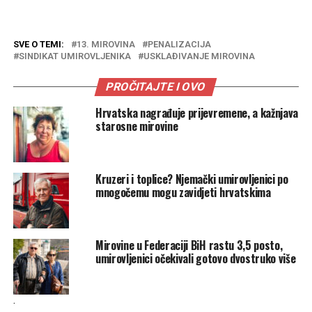
SVE O TEMI:
13. MIROVINA
PENALIZACIJA
SINDIKAT UMIROVLJENIKA
USKLAĐIVANJE MIROVINA
PROČITAJTE I OVO
Hrvatska nagrađuje prijevremene, a kažnjava
starosne mirovine
Kruzeri i toplice? Njemački umirovljenici po
mnogočemu mogu zavidjeti hrvatskima
Mirovine u Federaciji BiH rastu 3,5 posto,
umirovljenici očekivali gotovo dvostruko više
.