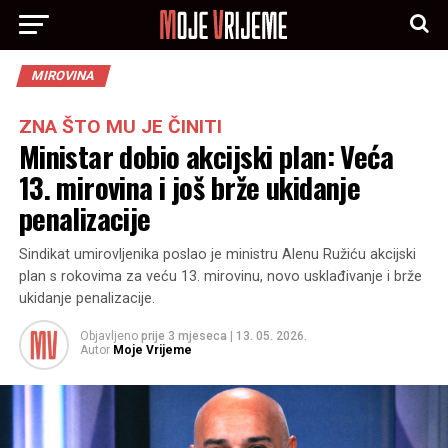
MIROVINA
ZNA ŠTO MU JE ČINITI
Ministar dobio akcijski plan: Veća
13. mirovina i još brže ukidanje
penalizacije
Sindikat umirovljenika poslao je ministru Alenu Ružiću akcijski
plan s rokovima za veću 13. mirovinu, novo usklađivanje i brže
ukidanje penalizacije.
Objavljeno
prije 3 mjeseca
|
13. 05. 2026.
Autor
Moje Vrijeme