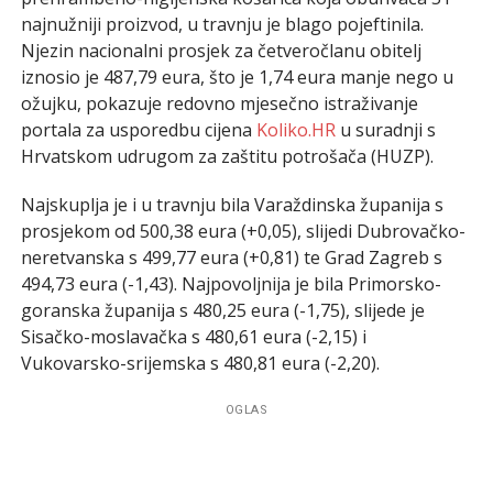
najnužniji proizvod, u travnju je blago pojeftinila.
Njezin nacionalni prosjek za četveročlanu obitelj
iznosio je 487,79 eura, što je 1,74 eura manje nego u
ožujku, pokazuje redovno mjesečno istraživanje
portala za usporedbu cijena
Koliko.HR
u suradnji s
Hrvatskom udrugom za zaštitu potrošača (HUZP).
Najskuplja je i u travnju bila Varaždinska županija s
prosjekom od 500,38 eura (+0,05), slijedi Dubrovačko-
neretvanska s 499,77 eura (+0,81) te Grad Zagreb s
494,73 eura (-1,43). Najpovoljnija je bila Primorsko-
goranska županija s 480,25 eura (-1,75), slijede je
Sisačko-moslavačka s 480,61 eura (-2,15) i
Vukovarsko-srijemska s 480,81 eura (-2,20).
OGLAS