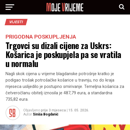
VIJESTI
PRIGODNA POSKUPLJENJA
Trgovci su dizali cijene za Uskrs:
Košarica je poskupjela pa se vratila
u normalu
Nagli skok cijena u vrijeme blagdanske potrošnje kratko je
podigao trošak potrošačke košarice u travnju, no do kraja
mjeseca uslijedilo je postupno smirivanje. Temeljna košarica za
četveročlanu obitelj iznosila je 487,79 eura, a standardna
735,82 eura.
Objavljeno
prije 3 mjeseca
|
15. 05. 2026.
Autor
Siniša Bogdanić