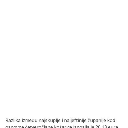
Razlika između najskuplje i najjeftinije županije kod
osnovne četveročlane košarice iznosila je 20,13 eura.