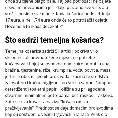
onda su cijene blago pale. Taj pad potrošači ne osjete
u svojim novčanicima jer i dalje plaćamo sve više, a u
vrećici nosimo sve manje. Kada košarica bude jeftinija
17 eura, a ne 1,74 eura onda će to potrošači i osjetiti.
Hoćemo li to ikada dočekati?”
Što sadrži temeljna košarica?
Temeljna košarica sadrži 51 artikl i pokriva vrlo
skromne, ali uravnotežene mjesečne potrebe
kućanstva. U njoj su osnovne namirnice poput kruha,
brašna, tjestenine, riže, krumpira, voća, povrća, mesa,
jeftinije ribe, mliječnih proizvoda i začina te sredstva
za osobnu i kućnu higijenu kao što su sapun, šampon,
deterdžent i toaletni papir. Količine su prilagođene
stvarnim minimalnim potrebama, bez raskoši i viškova.
Zato se ova košarica naziva “košaricom za
preživljavanje”. Prednost se daje domaćim proizvodima
koji su dostupni u većini trgovačkih lanaca. Velik dio