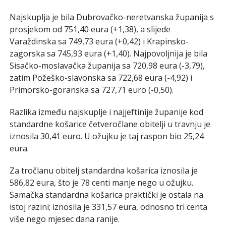
Najskuplja je bila Dubrovačko-neretvanska županija s
prosjekom od 751,40 eura (+1,38), a slijede
Varaždinska sa 749,73 eura (+0,42) i Krapinsko-
zagorska sa 745,93 eura (+1,40). Najpovoljnija je bila
Sisačko-moslavačka županija sa 720,98 eura (-3,79),
zatim Požeško-slavonska sa 722,68 eura (-4,92) i
Primorsko-goranska sa 727,71 euro (-0,50).
Razlika između najskuplje i najjeftinije županije kod
standardne košarice četveročlane obitelji u travnju je
iznosila 30,41 euro. U ožujku je taj raspon bio 25,24
eura.
Za tročlanu obitelj standardna košarica iznosila je
586,82 eura, što je 78 centi manje nego u ožujku.
Samačka standardna košarica praktički je ostala na
istoj razini; iznosila je 331,57 eura, odnosno tri centa
više nego mjesec dana ranije.