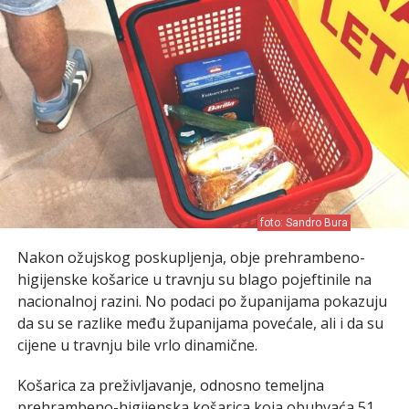
foto: Sandro Bura
Nakon ožujskog poskupljenja, obje prehrambeno-
higijenske košarice u travnju su blago pojeftinile na
nacionalnoj razini. No podaci po županijama pokazuju
da su se razlike među županijama povećale, ali i da su
cijene u travnju bile vrlo dinamične.
Košarica za preživljavanje, odnosno temeljna
prehrambeno-higijenska košarica koja obuhvaća 51