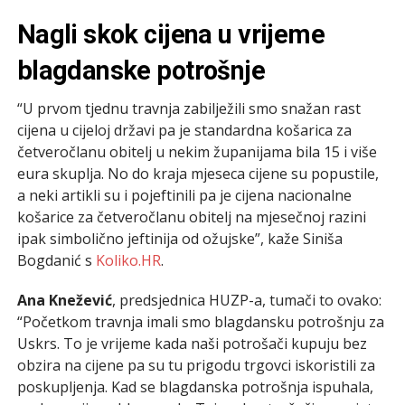
Nagli skok cijena u vrijeme
blagdanske potrošnje
“U prvom tjednu travnja zabilježili smo snažan rast
cijena u cijeloj državi pa je standardna košarica za
četveročlanu obitelj u nekim županijama bila 15 i više
eura skuplja. No do kraja mjeseca cijene su popustile,
a neki artikli su i pojeftinili pa je cijena nacionalne
košarice za četveročlanu obitelj na mjesečnoj razini
ipak simbolično jeftinija od ožujske”, kaže Siniša
Bogdanić s
Koliko.HR
.
Ana Knežević
, predsjednica HUZP-a, tumači to ovako:
“Početkom travnja imali smo blagdansku potrošnju za
Uskrs. To je vrijeme kada naši potrošači kupuju bez
obzira na cijene pa su tu prigodu trgovci iskoristili za
poskupljenja. Kad se blagdanska potrošnja ispuhala,