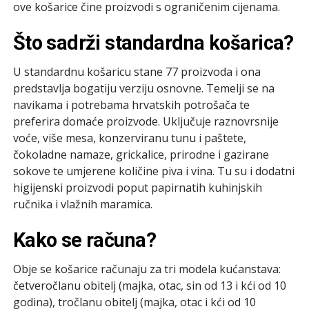
ove košarice čine proizvodi s ograničenim cijenama.
Što sadrži standardna košarica?
U standardnu košaricu stane 77 proizvoda i ona
predstavlja bogatiju verziju osnovne. Temelji se na
navikama i potrebama hrvatskih potrošača te
preferira domaće proizvode. Uključuje raznovrsnije
voće, više mesa, konzerviranu tunu i paštete,
čokoladne namaze, grickalice, prirodne i gazirane
sokove te umjerene količine piva i vina. Tu su i dodatni
higijenski proizvodi poput papirnatih kuhinjskih
ručnika i vlažnih maramica.
Kako se računa?
Obje se košarice računaju za tri modela kućanstava:
četveročlanu obitelj (majka, otac, sin od 13 i kći od 10
godina), tročlanu obitelj (majka, otac i kći od 10