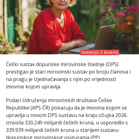
ilustracija: S. Bura/mj
Češki sustav dopunske mirovinske štednje (DPS)
prestigao je stari mirovinski sustav po broju članova i
na pragu je izjednačavanja s njim po vrijednosti
imovine kojom upravlja.
Podaci Udruženja mirovinskih društava Češke
Republike (APS ČR) pokazuju da je imovina kojom se
upravlja u novom DPS sustavu na kraju ožujka 2026.
iznosila 320.249 milijardi čeških kruna, u usporedbi s
339.939 milijardi čeških kruna u starijem sustavu
dopunskog mirovinskog osiguranja (PP).