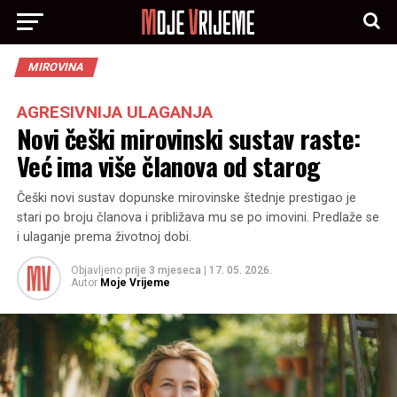
MIROVINA
AGRESIVNIJA ULAGANJA
Novi češki mirovinski sustav raste:
Već ima više članova od starog
Češki novi sustav dopunske mirovinske štednje prestigao je
stari po broju članova i približava mu se po imovini. Predlaže se
i ulaganje prema životnoj dobi.
Objavljeno
prije 3 mjeseca
|
17. 05. 2026.
Autor
Moje Vrijeme