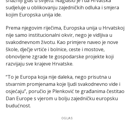
snažniji glas u svijetu. Naglasio je i da Hrvatska
sudjeluje u oblikovanju zajedničkih odluka i smjera
kojim Europska unija ide.
Prema njegovim riječima, Europska unija u Hrvatskoj
nije samo institucionalni okvir, nego je vidljiva u
svakodnevnom životu. Kao primjere naveo je nove
škole, dječje vrtiće i bolnice, ceste i mostove,
obnovljene zgrade te gospodarske projekte koji
razvijaju sve krajeve Hrvatske.
“To je Europa koja nije daleka, nego prisutna u
stvarnim promjenama koje ljudi svakodnevno vide i
osjećaju”, poručio je Plenković te građanima čestitao
Dan Europe s vjerom u bolju zajedničku europsku
budućnost.
OGLAS