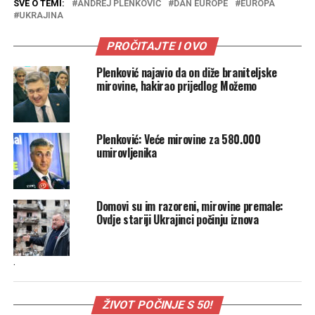
SVE O TEMI:
ANDREJ PLENKOVIĆ
DAN EUROPE
EUROPA
UKRAJINA
PROČITAJTE I OVO
Plenković najavio da on diže braniteljske
mirovine, hakirao prijedlog Možemo
Plenković: Veće mirovine za 580.000
umirovljenika
Domovi su im razoreni, mirovine premale:
Ovdje stariji Ukrajinci počinju iznova
.
ŽIVOT POČINJE S 50!