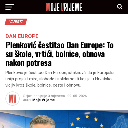
VIJESTI
DAN EUROPE
Plenković čestitao Dan Europe: To
su škole, vrtići, bolnice, obnova
nakon potresa
Plenković je čestitao Dan Europe, istaknuvši da je Europska
unija projekt mira, slobode i solidarnosti koji je u Hrvatskoj
vidljiv kroz škole, bolnice, ceste i obnovu.
Objavljeno
prije 3 mjeseca
|
09. 05. 2026.
Autor
Moje Vrijeme