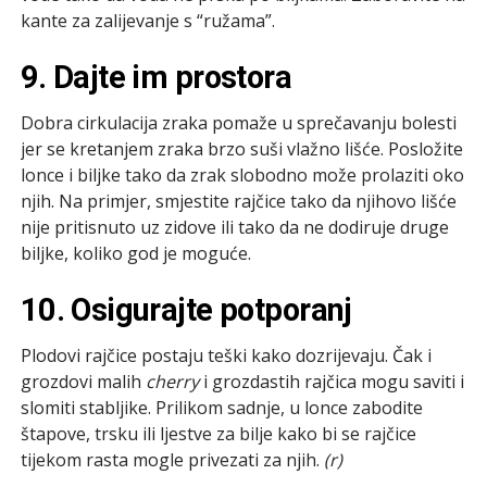
kante za zalijevanje s “ružama”.
9. Dajte im prostora
Dobra cirkulacija zraka pomaže u sprečavanju bolesti
jer se kretanjem zraka brzo suši vlažno lišće. Posložite
lonce i biljke tako da zrak slobodno može prolaziti oko
njih. Na primjer, smjestite rajčice tako da njihovo lišće
nije pritisnuto uz zidove ili tako da ne dodiruje druge
biljke, koliko god je moguće.
10. Osigurajte potporanj
Plodovi rajčice postaju teški kako dozrijevaju. Čak i
grozdovi malih
cherry
i grozdastih rajčica mogu saviti i
slomiti stabljike. Prilikom sadnje, u lonce zabodite
štapove, trsku ili ljestve za bilje kako bi se rajčice
tijekom rasta mogle privezati za njih.
(r)