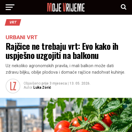
VRT
URBANI VRT
Rajčice ne trebaju vrt: Evo kako ih
uspješno uzgojiti na balkonu
Uz nekoliko agronomskih pravila, i mali balkon može dati
zdravu biljku, obilje plodova i domaće rajčice nadohvat kuhinje.
Objavljeno
prije 3 mjeseca
|
13. 05. 2026.
Autor
Luka Zorić