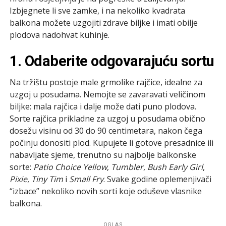
Izbjegnete li sve zamke, i na nekoliko kvadrata
balkona možete uzgojiti zdrave biljke i imati obilje
plodova nadohvat kuhinje.
1. Odaberite odgovarajuću sortu
Na tržištu postoje male grmolike rajčice, idealne za
uzgoj u posudama. Nemojte se zavaravati veličinom
biljke: mala rajčica i dalje može dati puno plodova.
Sorte rajčica prikladne za uzgoj u posudama obično
dosežu visinu od 30 do 90 centimetara, nakon čega
počinju donositi plod. Kupujete li gotove presadnice ili
nabavljate sjeme, trenutno su najbolje balkonske
sorte:
Patio Choice Yellow
,
Tumbler
,
Bush Early Girl
,
Pixie
,
Tiny Tim
i
Small Fry
. Svake godine oplemenjivači
“izbace” nekoliko novih sorti koje oduševe vlasnike
balkona.
OGLAS