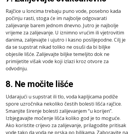
Rajčice u loncima trebaju puno vode, posebno kada
počinju rasti, stoga će im najbolje odgovarati
zalijevanje barem jednom dnevno. Jutro je najbolje
vrijeme za zalijevanje. U iznimno vrućim ili vjetrovitim
danima, zalijevajte i ujutro i kasno poslijepodne. Cilj je
da se supstrat nikad toliko ne osuši da bi biljke
objesile lišće. Zalijevajte biljke temeljito dok ne
primijetite višak vode koji izlazi kroz otvore za
odvodnju.
8. Ne močite lišće
Udarajući u supstrat ili tlo, voda kapljicama podiže
spore uzročnika nekoliko čestih bolesti lišća rajčice.
Smanjite širenje bolesti zalijevanjem “u korijen”.
Izbjegavajte močenje lišća koliko god je to moguće.
Ako koristite crijevo za zalijevanje, prilagodite pritisak
vode tako da voda ne prska po biljkama. Zaboravite na