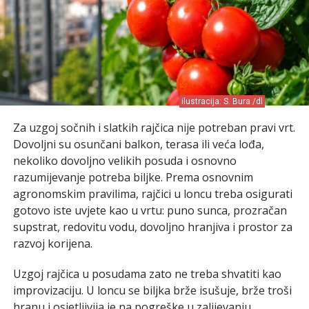
ilustracija: S. Bura /dl
Za uzgoj sočnih i slatkih rajčica nije potreban pravi vrt.
Dovoljni su osunčani balkon, terasa ili veća lođa,
nekoliko dovoljno velikih posuda i osnovno
razumijevanje potreba biljke. Prema osnovnim
agronomskim pravilima, rajčici u loncu treba osigurati
gotovo iste uvjete kao u vrtu: puno sunca, prozračan
supstrat, redovitu vodu, dovoljno hranjiva i prostor za
razvoj korijena.
Uzgoj rajčica u posudama zato ne treba shvatiti kao
improvizaciju. U loncu se biljka brže isušuje, brže troši
hranu i osjetljivija je na pogreške u zalijevanju.