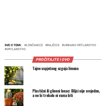
SVE O TEMI:
LONČANICE
RAJČICE
URBANO VRTLARSTVO
VRTLARSTVO
PROČITAJTE I OVO
Tajne uspješnog uzgoja limuna
Plastični ili glineni lonac: Biljci nije svejedno,
a ne bi trebalo ni vama biti