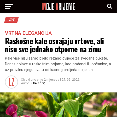
VRT
VRTNA ELEGANCIJA
Raskošne kale osvajaju vrtove, ali
nisu sve jednako otporne na zimu
Kale više nisu samo bijelo rezano cvijeće za svečane bukete.
Danas dolaze u raskošnim bojama, kao podanci ili lončanice, a
uz pravilnu njegu cvatu od kasnog proljeća do jeseni.
Objavljeno
prije 2 mjeseca
|
27. 05. 2026.
Autor
Luka Zorić