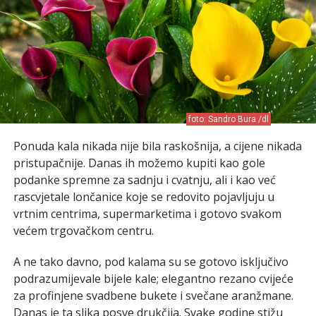
foto: Sandro Bura /dl
Ponuda kala nikada nije bila raskošnija, a cijene nikada
pristupačnije. Danas ih možemo kupiti kao gole
podanke spremne za sadnju i cvatnju, ali i kao već
rascvjetale lončanice koje se redovito pojavljuju u
vrtnim centrima, supermarketima i gotovo svakom
većem trgovačkom centru.
A ne tako davno, pod kalama su se gotovo isključivo
podrazumijevale bijele kale; elegantno rezano cvijeće
za profinjene svadbene bukete i svečane aranžmane.
Danas je ta slika posve drukčija. Svake godine stižu