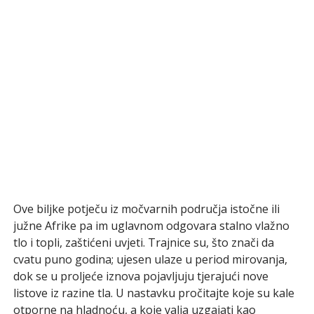
Ove biljke potječu iz močvarnih područja istočne ili
južne Afrike pa im uglavnom odgovara stalno vlažno
tlo i topli, zaštićeni uvjeti. Trajnice su, što znači da
cvatu puno godina; ujesen ulaze u period mirovanja,
dok se u proljeće iznova pojavljuju tjerajući nove
listove iz razine tla. U nastavku pročitajte koje su kale
otporne na hladnoću, a koje valja uzgajati kao