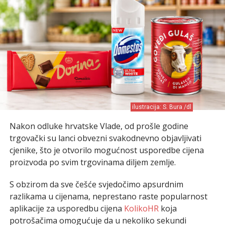
ilustracija: S. Bura /dl
Nakon odluke hrvatske Vlade, od prošle godine
trgovački su lanci obvezni svakodnevno objavljivati
cjenike, što je otvorilo mogućnost usporedbe cijena
proizvoda po svim trgovinama diljem zemlje.
S obzirom da sve češće svjedočimo apsurdnim
razlikama u cijenama, neprestano raste popularnost
aplikacije za usporedbu cijena
KolikoHR
koja
potrošačima omogućuje da u nekoliko sekundi