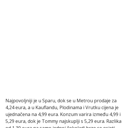
Najpovoljniji je u Sparu, dok se u Metrou prodaje za
4,24 eura, a u Kauflandu, Plodinama i Vrutku cijena je
ujednačena na 4,99 eura. Konzum varira između 4,99 i
5,29 eura, dok je Tommy najskuplji s 5,29 eura. Razlika
od 1,30 eura na samo jednoj čokoladi brzo se osjeti,