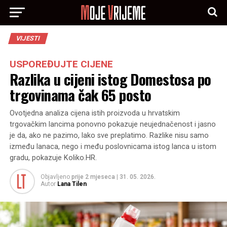
VIJESTI
USPOREĐUJTE CIJENE
Razlika u cijeni istog Domestosa po
trgovinama čak 65 posto
Ovotjedna analiza cijena istih proizvoda u hrvatskim
trgovačkim lancima ponovno pokazuje neujednačenost i jasno
je da, ako ne pazimo, lako sve preplatimo. Razlike nisu samo
između lanaca, nego i među poslovnicama istog lanca u istom
gradu, pokazuje Koliko.HR.
Objavljeno
prije 2 mjeseca
|
31. 05. 2026.
Autor
Lana Tilen