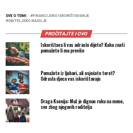
SVE O TEMI:
FINANCIJSKO ISKORIŠTAVANJE
OBITELJSKO NASILJE
PROČITAJTE I OVO
Iskorištava li vas odraslo dijete? Kako znati
pomažete li mu previše
Pomažete iz ljubavi, ali osjećate teret?
Odrasla djeca vas iskorištavaju
Draga Ksenija: Muž je dignuo ruku na mene,
sve zbog njegovih roditelja
.