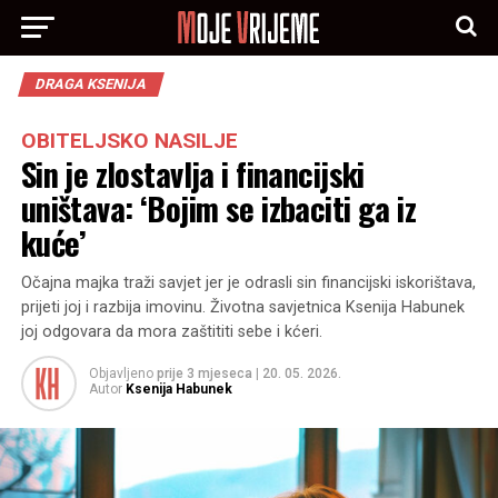
DRAGA KSENIJA
OBITELJSKO NASILJE
Sin je zlostavlja i financijski
uništava: ‘Bojim se izbaciti ga iz
kuće’
Očajna majka traži savjet jer je odrasli sin financijski iskorištava,
prijeti joj i razbija imovinu. Životna savjetnica Ksenija Habunek
joj odgovara da mora zaštititi sebe i kćeri.
Objavljeno
prije 3 mjeseca
|
20. 05. 2026.
Autor
Ksenija Habunek