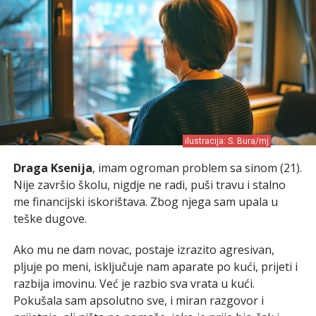
ilustracija: S. Bura/mj
Draga Ksenija
, imam ogroman problem sa sinom (21).
Nije završio školu, nigdje ne radi, puši travu i stalno
me financijski iskorištava. Zbog njega sam upala u
teške dugove.
Ako mu ne dam novac, postaje izrazito agresivan,
pljuje po meni, isključuje nam aparate po kući, prijeti i
razbija imovinu. Već je razbio sva vrata u kući.
Pokušala sam apsolutno sve, i miran razgovor i