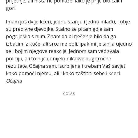
prijetnje, ali ništa ne pomaže, iako je prije bio čak i
gori.
Imam još dvije kćeri, jednu stariju i jednu mlađu, i obje
su predivne djevojke. Stalno se pitam gdje sam
pogriješila s njim. Znam da bi rješenje bilo da ga
izbacim iz kuće, ali srce me boli, ipak mi je sin, a ujedno
se i bojim njegove reakcije. Jednom sam već zvala
policiju, ali to nije donijelo nikakve dugoročne
rezultate. Očajna sam, iscrpljena i trebam Vaš savjet
kako pomoći njemu, ali i kako zaštititi sebe i kćeri.
Očajna
OGLAS