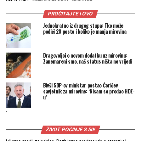
PROČITAJTE I OVO
Jednokratno iz drugog stupa: Tko može
podići 20 posto i koliko je manja mirovina
Dragovoljci o novom dodatku uz mirovinu:
Zanemareni smo, naš status ništa ne vrijedi
Bivši SDP-ov ministar postao Ćorićev
savjetnik za mirovine: ‘Nisam se prodao HDZ-
u’
.
ŽIVOT POČINJE S 50!