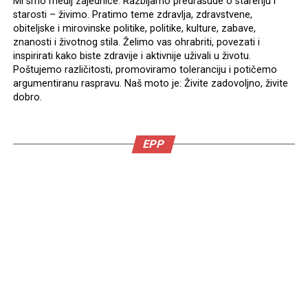
Mi smo medij zajednice. Razbijamo predrasude o starenju i
starosti – živimo. Pratimo teme zdravlja, zdravstvene,
obiteljske i mirovinske politike, politike, kulture, zabave,
znanosti i životnog stila. Želimo vas ohrabriti, povezati i
inspirirati kako biste zdravije i aktivnije uživali u životu.
Poštujemo različitosti, promoviramo toleranciju i potičemo
argumentiranu raspravu. Naš moto je: Živite zadovoljno, živite
dobro.
EPP