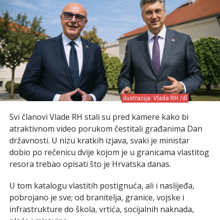
ilustracija: Vlada RH /dl
Svi članovi Vlade RH stali su pred kamere kako bi
atraktivnom video porukom čestitali građanima Dan
državnosti. U nizu kratkih izjava, svaki je ministar
dobio po rečenicu dvije kojom je u granicama vlastitog
resora trebao opisati što je Hrvatska danas.
U tom katalogu vlastitih postignuća, ali i naslijeđa,
pobrojano je sve; od branitelja, granice, vojske i
infrastrukture do škola, vrtića, socijalnih naknada,