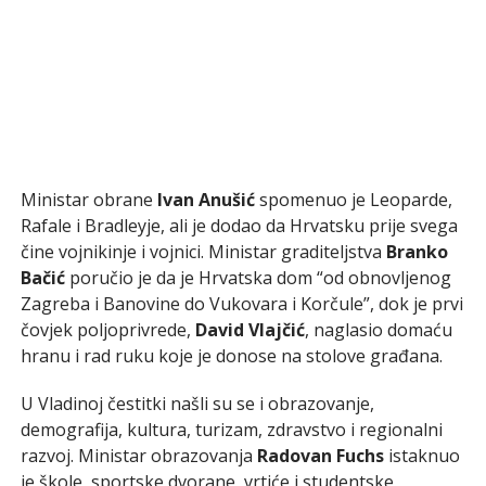
Ministar obrane
Ivan Anušić
spomenuo je Leoparde,
Rafale i Bradleyje, ali je dodao da Hrvatsku prije svega
čine vojnikinje i vojnici. Ministar graditeljstva
Branko
Bačić
poručio je da je Hrvatska dom “od obnovljenog
Zagreba i Banovine do Vukovara i Korčule”, dok je prvi
čovjek poljoprivrede,
David Vlajčić
, naglasio domaću
hranu i rad ruku koje je donose na stolove građana.
U Vladinoj čestitki našli su se i obrazovanje,
demografija, kultura, turizam, zdravstvo i regionalni
razvoj. Ministar obrazovanja
Radovan Fuchs
istaknuo
je škole, sportske dvorane, vrtiće i studentske