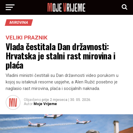
MIROVINA
VELIKI PRAZNIK
Vlada čestitala Dan državnosti:
Hrvatska je stalni rast mirovina i
plaća
Vladini ministri čestitali su Dan državnosti video porukom u
kojoj su istaknuli resorne uspjehe, a Alen Ružić posebno je
naglasio rast mirovina, plaća i socijalnih naknada.
Objavljeno
prije 2 mjeseca
|
30. 05. 2026.
Autor
Moje Vrijeme