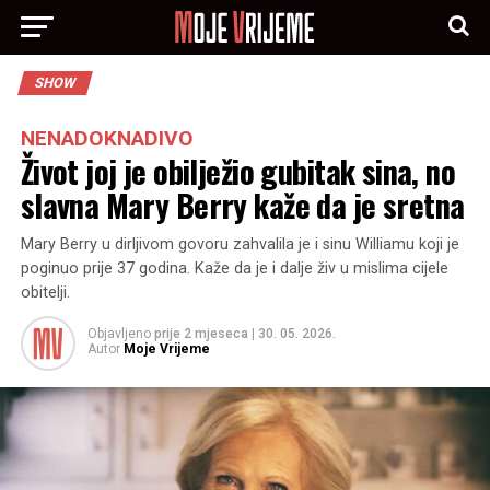
SHOW
NENADOKNADIVO
Život joj je obilježio gubitak sina, no
slavna Mary Berry kaže da je sretna
Mary Berry u dirljivom govoru zahvalila je i sinu Williamu koji je
poginuo prije 37 godina. Kaže da je i dalje živ u mislima cijele
obitelji.
Objavljeno
prije 2 mjeseca
|
30. 05. 2026.
Autor
Moje Vrijeme