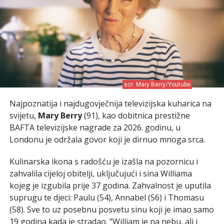
scr: Mary Berry/Youtube
Najpoznatija i najdugovječnija televizijska kuharica na
svijetu,
Mary Berry
(91), kao dobitnica prestižne
BAFTA televizijske nagrade za 2026. godinu, u
Londonu je održala govor koji je dirnuo mnoga srca.
Kulinarska ikona s radošću je izašla na pozornicu i
zahvalila cijeloj obitelji, uključujući i sina Williama
kojeg je izgubila prije 37 godina. Zahvalnost je uputila
suprugu te djeci: Paulu (54), Annabel (56) i Thomasu
(58). Sve to uz posebnu posvetu sinu koji je imao samo
19 godina kada je stradao. ”William je na nebu, ali i