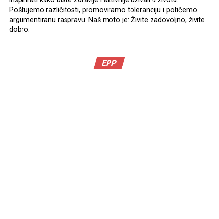
inspirirati kako biste zdravije i aktivnije uživali u životu.
Poštujemo različitosti, promoviramo toleranciju i potičemo
argumentiranu raspravu. Naš moto je: Živite zadovoljno, živite
dobro.
EPP