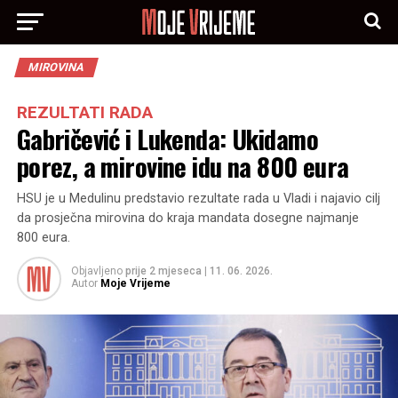
MIROVINA
REZULTATI RADA
Gabričević i Lukenda: Ukidamo
porez, a mirovine idu na 800 eura
HSU je u Medulinu predstavio rezultate rada u Vladi i najavio cilj
da prosječna mirovina do kraja mandata dosegne najmanje
800 eura.
Objavljeno
prije 2 mjeseca
|
11. 06. 2026.
Autor
Moje Vrijeme