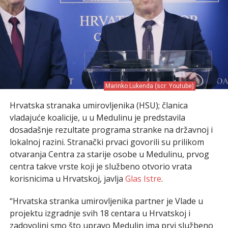
Marinko Lukenda (scr: Youtube)
Hrvatska stranaka umirovljenika (HSU); članica
vladajuće koalicije, u u Medulinu je predstavila
dosadašnje rezultate programa stranke na državnoj i
lokalnoj razini. Stranački prvaci govorili su prilikom
otvaranja Centra za starije osobe u Medulinu, prvog
centra takve vrste koji je službeno otvorio vrata
korisnicima u Hrvatskoj, javlja
Glas Istre
.
“Hrvatska stranka umirovljenika partner je Vlade u
projektu izgradnje svih 18 centara u Hrvatskoj i
zadovoljni smo što upravo Medulin ima prvi službeno