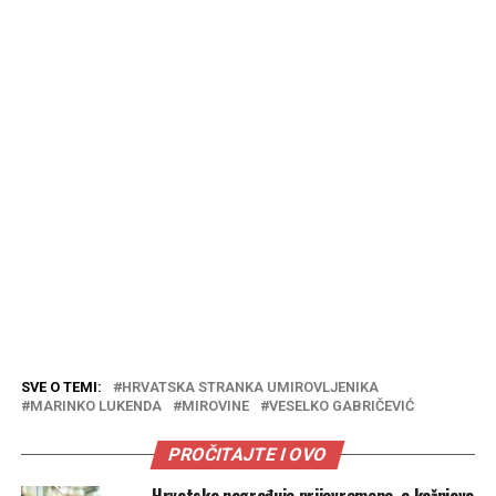
SVE O TEMI:
HRVATSKA STRANKA UMIROVLJENIKA
MARINKO LUKENDA
MIROVINE
VESELKO GABRIČEVIĆ
PROČITAJTE I OVO
Hrvatska nagrađuje prijevremene, a kažnjava