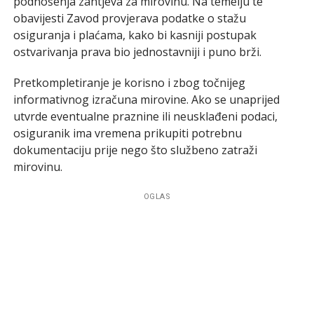
podnošenja zahtjeva za mirovinu. Na temelju te
obavijesti Zavod provjerava podatke o stažu
osiguranja i plaćama, kako bi kasniji postupak
ostvarivanja prava bio jednostavniji i puno brži.
Pretkompletiranje je korisno i zbog točnijeg
informativnog izračuna mirovine. Ako se unaprijed
utvrde eventualne praznine ili neusklađeni podaci,
osiguranik ima vremena prikupiti potrebnu
dokumentaciju prije nego što službeno zatraži
mirovinu.
OGLAS