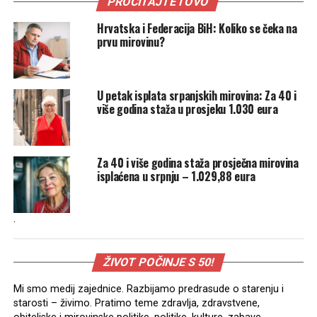
PROČITAJTE I OVO
Hrvatska i Federacija BiH: Koliko se čeka na
prvu mirovinu?
U petak isplata srpanjskih mirovina: Za 40 i
više godina staža u prosjeku 1.030 eura
Za 40 i više godina staža prosječna mirovina
isplaćena u srpnju – 1.029,88 eura
.
ŽIVOT POČINJE S 50!
Mi smo medij zajednice. Razbijamo predrasude o starenju i
starosti – živimo. Pratimo teme zdravlja, zdravstvene,