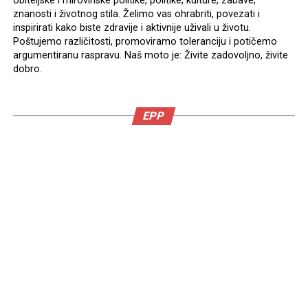
obiteljske i mirovinske politike, politike, kulture, zabave,
znanosti i životnog stila. Želimo vas ohrabriti, povezati i
inspirirati kako biste zdravije i aktivnije uživali u životu.
Poštujemo različitosti, promoviramo toleranciju i potičemo
argumentiranu raspravu. Naš moto je: Živite zadovoljno, živite
dobro.
EPP