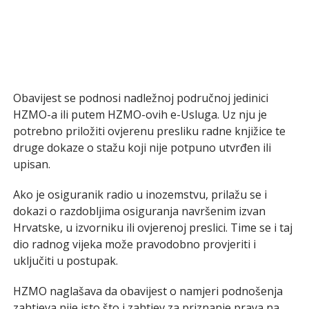
Obavijest se podnosi nadležnoj područnoj jedinici
HZMO-a ili putem HZMO-ovih e-Usluga. Uz nju je
potrebno priložiti ovjerenu presliku radne knjižice te
druge dokaze o stažu koji nije potpuno utvrđen ili
upisan.
Ako je osiguranik radio u inozemstvu, prilažu se i
dokazi o razdobljima osiguranja navršenim izvan
Hrvatske, u izvorniku ili ovjerenoj preslici. Time se i taj
dio radnog vijeka može pravodobno provjeriti i
uključiti u postupak.
HZMO naglašava da obavijest o namjeri podnošenja
zahtjeva nije isto što i zahtjev za priznanje prava na