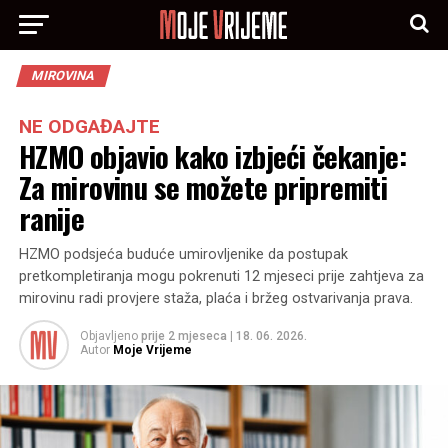
MIROVINA
NE ODGAĐAJTE
HZMO objavio kako izbjeći čekanje:
Za mirovinu se možete pripremiti
ranije
HZMO podsjeća buduće umirovljenike da postupak
pretkompletiranja mogu pokrenuti 12 mjeseci prije zahtjeva za
mirovinu radi provjere staža, plaća i bržeg ostvarivanja prava.
Objavljeno
prije 2 mjeseca
|
18. 06. 2026.
Autor
Moje Vrijeme