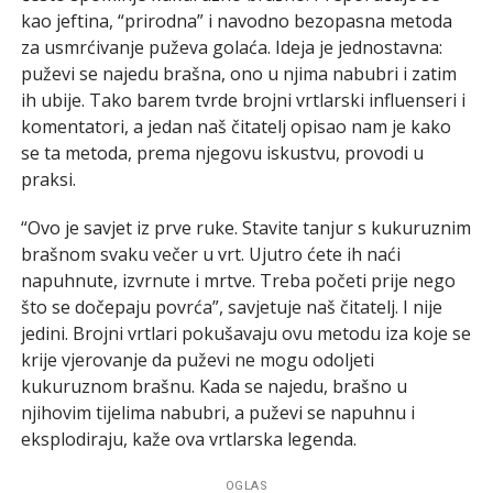
kao jeftina, “prirodna” i navodno bezopasna metoda
za usmrćivanje puževa golaća. Ideja je jednostavna:
puževi se najedu brašna, ono u njima nabubri i zatim
ih ubije. Tako barem tvrde brojni vrtlarski influenseri i
komentatori, a jedan naš čitatelj opisao nam je kako
se ta metoda, prema njegovu iskustvu, provodi u
praksi.
“Ovo je savjet iz prve ruke. Stavite tanjur s kukuruznim
brašnom svaku večer u vrt. Ujutro ćete ih naći
napuhnute, izvrnute i mrtve. Treba početi prije nego
što se dočepaju povrća”, savjetuje naš čitatelj. I nije
jedini. Brojni vrtlari pokušavaju ovu metodu iza koje se
krije vjerovanje da puževi ne mogu odoljeti
kukuruznom brašnu. Kada se najedu, brašno u
njihovim tijelima nabubri, a puževi se napuhnu i
eksplodiraju, kaže ova vrtlarska legenda.
OGLAS