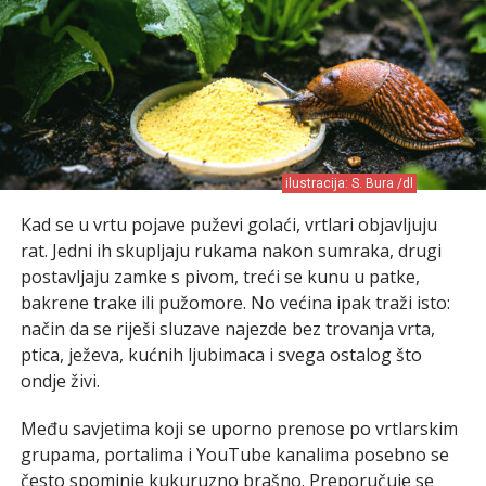
ilustracija: S. Bura /dl
Kad se u vrtu pojave puževi golaći, vrtlari objavljuju
rat. Jedni ih skupljaju rukama nakon sumraka, drugi
postavljaju zamke s pivom, treći se kunu u patke,
bakrene trake ili pužomore. No većina ipak traži isto:
način da se riješi sluzave najezde bez trovanja vrta,
ptica, ježeva, kućnih ljubimaca i svega ostalog što
ondje živi.
Među savjetima koji se uporno prenose po vrtlarskim
grupama, portalima i YouTube kanalima posebno se
često spominje kukuruzno brašno. Preporučuje se