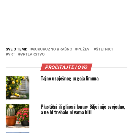
SVE O TEMI:
KUKURUZNO BRAŠNO
PUŽEVI
ŠTETNICI
VRT
VRTLARSTVO
PROČITAJTE I OVO
Tajne uspješnog uzgoja limuna
Plastični ili glineni lonac: Biljci nije svejedno,
a ne bi trebalo ni vama biti