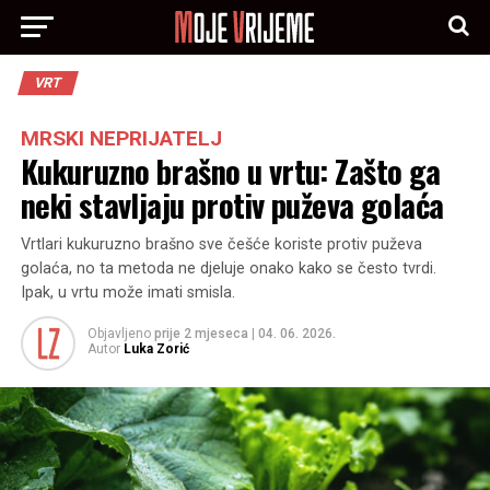
VRT
MRSKI NEPRIJATELJ
Kukuruzno brašno u vrtu: Zašto ga
neki stavljaju protiv puževa golaća
Vrtlari kukuruzno brašno sve češće koriste protiv puževa
golaća, no ta metoda ne djeluje onako kako se često tvrdi.
Ipak, u vrtu može imati smisla.
Objavljeno
prije 2 mjeseca
|
04. 06. 2026.
Autor
Luka Zorić