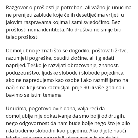
Razgovor o prošlosti je potreban, ali važno je unucima
ne prenijeti zablude koje će ih desetljećima vrtjeti u
jalovim raspravama kojima i sami svjedočimo. Bez
prošlosti nema identiteta. No društvo ne smije biti
talac prošlosti.
Domoljubno je znati što se dogodilo, poštovati žrtve,
razumjeti pogreške, osuditi zločine, ali i gledati
naprijed. Teško je razvijati obrazovanje, znanost,
poduzetništvo, ljudske slobode i slobode pojedinca,
ako ne napredujemo kao osobe i ako razmišljamo na
način na koji smo razmišljali prije 30 ili više godina i
bavimo se istim temama.
Unucima, pogotovo ovih dana, valja reći da
domoljublje nije dokazivanje da smo bolji od drugih,
nego odgovornost da nam bude bolje nego što je bilo
i da budemo slobodni kao pojedinci. Ako dijete nauči
lekcije koje smo nabrojali, vjerojatnije je da će biti