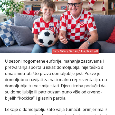
foto: Vitaly Gariev /Unsplash /dl
U sezoni nogometne euforije, mahanja zastavama i
pretvaranja sporta u iskaz domoljublja, nije teško s
uma smetnuti što pravo domoljublje jest. Posve je
domoljubno navijati za nacionalnu reprezentaciju, no
domoljublje tu ne smije stati. Djecu treba podučiti da
su domoljublje ili patriotizam puno više od crveno-
bijelih “kockica” i glasnih parola.
Lekcije o domoljublju zato valja tumačiti primjerima iz