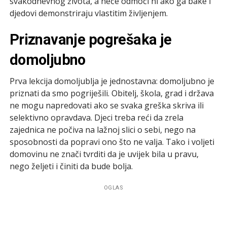
svakodnevnog života, a neće odmoći ni ako ga bake i
djedovi demonstriraju vlastitim življenjem.
Priznavanje pogrešaka je
domoljubno
Prva lekcija domoljublja je jednostavna: domoljubno je
priznati da smo pogriješili. Obitelj, škola, grad i država
ne mogu napredovati ako se svaka greška skriva ili
selektivno opravdava. Djeci treba reći da zrela
zajednica ne počiva na lažnoj slici o sebi, nego na
sposobnosti da popravi ono što ne valja. Tako i voljeti
domovinu ne znači tvrditi da je uvijek bila u pravu,
nego željeti i činiti da bude bolja.
OGLAS