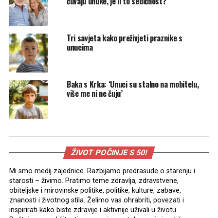
čuvaju unuke, je li to sebičnost?
Tri savjeta kako preživjeti praznike s
unucima
Baka s Krka: ‘Unuci su stalno na mobitelu,
više me ni ne čuju’
.
ŽIVOT POČINJE S 50!
Mi smo medij zajednice. Razbijamo predrasude o starenju i
starosti – živimo. Pratimo teme zdravlja, zdravstvene,
obiteljske i mirovinske politike, politike, kulture, zabave,
znanosti i životnog stila. Želimo vas ohrabriti, povezati i
inspirirati kako biste zdravije i aktivnije uživali u životu.