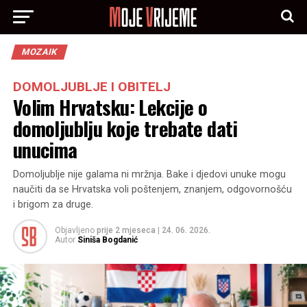
MOZAIK
DOMOLJUBLJE I OBITELJ
Volim Hrvatsku: Lekcije o
domoljublju koje trebate dati
unucima
Domoljublje nije galama ni mržnja. Bake i djedovi unuke mogu
naučiti da se Hrvatska voli poštenjem, znanjem, odgovornošću
i brigom za druge.
Objavljeno
prije 2 mjeseca
|
24. 06. 2026.
Autor
Siniša Bogdanić