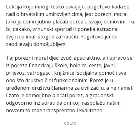
Lekcija koju mnogi teško usvajaju, pogotovo kada se
radi o hrvatskim umirovljenicima, jest porezni moral.
Jako je domoljubno plaćati porez u svojoj domovini. Tu
bi, dakako, vrhunski sportaši i poneka estradna
zvijezda imali štogod za naučiti. Pogotovo jer se
zaodijevaju domoljubljem.
Taj porezni moral djeci zvuči apstraktno, ali upravo se
iz poreza financiraju škole, bolnice, ceste, javni
prijevoz, vatrogasci, knjižnice, socijalna pomoć i sve
ono što društvo čini funkcionalnim. Porez je u
uređenom društvu članarina za civilizaciju, a ne namet.
I zato je domoljbno plaćati porez, a građanski
odgovorno inzistirati da oni koji raspolažu našim
novcem to rade transprentno i kvalitetno.
OGLAS