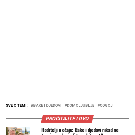
SVE O TEMI:
BAKE I DJEDOVI
DOMOLJUBLJE
ODGOJ
PROČITAJTE I OVO
Roditelji u očaju: Bake i djedovi nikad ne