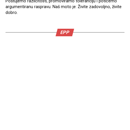
Poštujemo različitosti, promoviramo toleranciju i potičemo
argumentiranu raspravu. Naš moto je: Živite zadovoljno, živite
dobro.
EPP