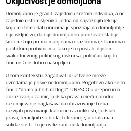
Uključivost je domoljubna
Domoljubno je graditi zajednicu sretnih individua, a ne
zajednicu istomišljenika. Jedna od najvažnijih lekcija
koju možemo dati unucima je spoznaja da domoljublje
nije isključivo, da nije domoljubno ponižavati slabije,
širiti mržnju prema manjinama i različitima, strancima i
političkim protivnicima. Iako je to postalo dijelom
svakodnevnog političkog diskursa, političari koji to
čine ne žele dobro našoj djeci.
U tom kontekstu, zagađivati društvene mreže
uvredama je posve nedomoljubno. Pogotovo ako se to
čini iz “domoljubnih razloga”. UNESCO u preporuci o
obrazovanju za mir, ljudska prava i međunarodno
razumijevanje naglašava da obrazovanje treba
razvijati poštovanje kulturne raznolikosti, ljudskih
prava, temeljnih sloboda, tolerancije, pluralizma i
solidarnosti. To je civilizirani oblik domoljublja.