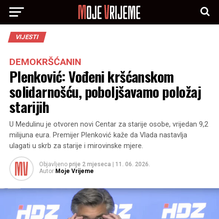
VIJESTI
DEMOKRŠĆANIN
Plenković: Vođeni kršćanskom
solidarnošću, poboljšavamo položaj
starijih
U Medulinu je otvoren novi Centar za starije osobe, vrijedan 9,2
milijuna eura. Premijer Plenković kaže da Vlada nastavlja
ulagati u skrb za starije i mirovinske mjere.
Objavljeno
prije 2 mjeseca
|
11. 06. 2026.
Autor
Moje Vrijeme