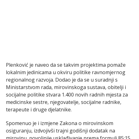
Plenković je naveo da se takvim projektima pomaže
lokalnim jedinicama u okviru politike ravnomjernog
regionalnog razvoja. Dodao je da se u suradnji s
Ministarstvom rada, mirovinskoga sustava, obitelji i
socijalne politike stvara 1.400 novih radnih mjesta za
medicinske sestre, njegovatelje, socijalne radnike,
terapeute i druge djelatnike.
Spomenuo je i izmjene Zakona o mirovinskom
osiguranju, izdvojivši trajni godišnji dodatak na
mirovinu, povoljnije usklađivanje prema formuli 85:15