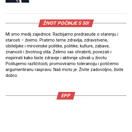
.
ŽIVOT POČINJE S 50!
Mi smo medij zajednice. Razbijamo predrasude o starenju i
starosti – živimo. Pratimo teme zdravlja, zdravstvene,
obiteljske i mirovinske politike, politike, kulture, zabave,
znanosti i životnog stila. Želimo vas ohrabriti, povezati i
inspirirati kako biste zdravije i aktivnije uživali u životu.
Poštujemo različitosti, promoviramo toleranciju i potičemo
argumentiranu raspravu. Naš moto je: Živite zadovoljno, živite
dobro.
EPP