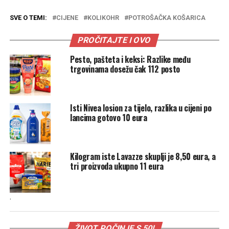
SVE O TEMI:
CIJENE
KOLIKOHR
POTROŠAČKA KOŠARICA
PROČITAJTE I OVO
Pesto, pašteta i keksi: Razlike među
trgovinama dosežu čak 112 posto
Isti Nivea losion za tijelo, razlika u cijeni po
lancima gotovo 10 eura
Kilogram iste Lavazze skuplji je 8,50 eura, a
tri proizvoda ukupno 11 eura
.
ŽIVOT POČINJE S 50!