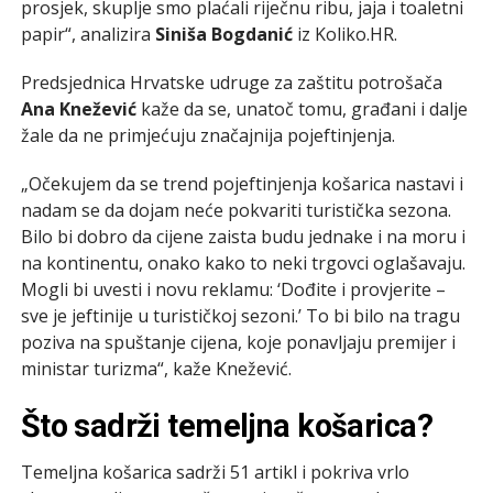
prosjek, skuplje smo plaćali riječnu ribu, jaja i toaletni
papir“, analizira
Siniša Bogdanić
iz Koliko.HR.
Predsjednica Hrvatske udruge za zaštitu potrošača
Ana Knežević
kaže da se, unatoč tomu, građani i dalje
žale da ne primjećuju značajnija pojeftinjenja.
„Očekujem da se trend pojeftinjenja košarica nastavi i
nadam se da dojam neće pokvariti turistička sezona.
Bilo bi dobro da cijene zaista budu jednake i na moru i
na kontinentu, onako kako to neki trgovci oglašavaju.
Mogli bi uvesti i novu reklamu: ‘Dođite i provjerite –
sve je jeftinije u turističkoj sezoni.’ To bi bilo na tragu
poziva na spuštanje cijena, koje ponavljaju premijer i
ministar turizma“, kaže Knežević.
Što sadrži temeljna košarica?
Temeljna košarica sadrži 51 artikl i pokriva vrlo