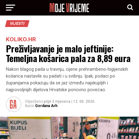
VIJESTI
KOLIKO.HR
Preživljavanje je malo jeftinije:
Temeljna košarica pala za 8,89 eura
Nakon blagog pada u travnju, cijene prehrambeno-higijenskih
košarica nastavile su padati i u svibnju. Ipak, podaci po
županijama pokazuju da se jaz između najskupljih i
najpovoljnijih dijelova Hrvatske ponovno povećao.
Objavljeno
prije 2 mjeseca
|
12. 06. 2026.
Autor
Gordana Arh