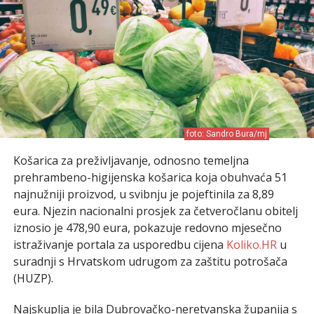
foto: Sandro Bura/mj
Košarica za preživljavanje, odnosno temeljna
prehrambeno-higijenska košarica koja obuhvaća 51
najnužniji proizvod, u svibnju je pojeftinila za 8,89
eura. Njezin nacionalni prosjek za četveročlanu obitelj
iznosio je 478,90 eura, pokazuje redovno mjesečno
istraživanje portala za usporedbu cijena
Koliko.HR
u
suradnji s Hrvatskom udrugom za zaštitu potrošača
(HUZP).
Najskuplja je bila Dubrovačko-neretvanska županija s