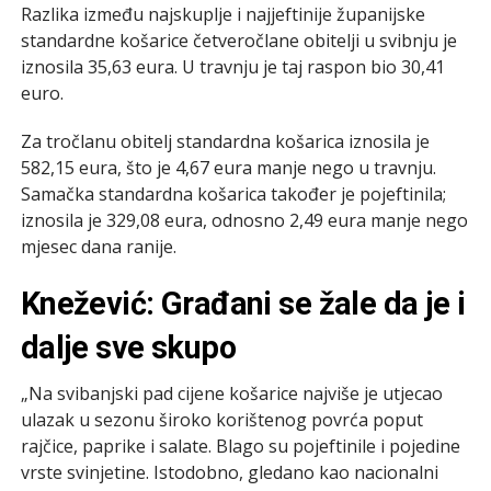
Razlika između najskuplje i najjeftinije županijske
standardne košarice četveročlane obitelji u svibnju je
iznosila 35,63 eura. U travnju je taj raspon bio 30,41
euro.
Za tročlanu obitelj standardna košarica iznosila je
582,15 eura, što je 4,67 eura manje nego u travnju.
Samačka standardna košarica također je pojeftinila;
iznosila je 329,08 eura, odnosno 2,49 eura manje nego
mjesec dana ranije.
Knežević: Građani se žale da je i
dalje sve skupo
„Na svibanjski pad cijene košarice najviše je utjecao
ulazak u sezonu široko korištenog povrća poput
rajčice, paprike i salate. Blago su pojeftinile i pojedine
vrste svinjetine. Istodobno, gledano kao nacionalni