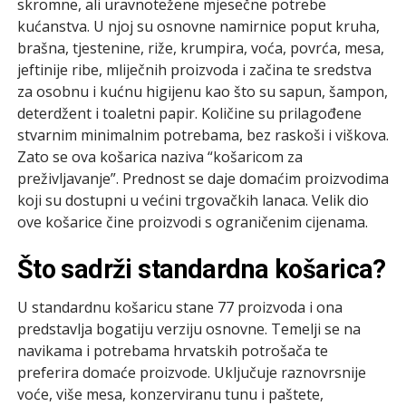
skromne, ali uravnotežene mjesečne potrebe
kućanstva. U njoj su osnovne namirnice poput kruha,
brašna, tjestenine, riže, krumpira, voća, povrća, mesa,
jeftinije ribe, mliječnih proizvoda i začina te sredstva
za osobnu i kućnu higijenu kao što su sapun, šampon,
deterdžent i toaletni papir. Količine su prilagođene
stvarnim minimalnim potrebama, bez raskoši i viškova.
Zato se ova košarica naziva “košaricom za
preživljavanje”. Prednost se daje domaćim proizvodima
koji su dostupni u većini trgovačkih lanaca. Velik dio
ove košarice čine proizvodi s ograničenim cijenama.
Što sadrži standardna košarica?
U standardnu košaricu stane 77 proizvoda i ona
predstavlja bogatiju verziju osnovne. Temelji se na
navikama i potrebama hrvatskih potrošača te
preferira domaće proizvode. Uključuje raznovrsnije
voće, više mesa, konzerviranu tunu i paštete,