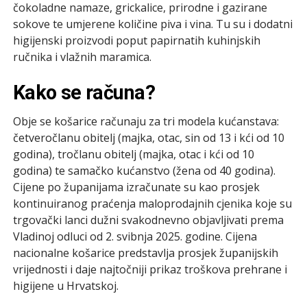
čokoladne namaze, grickalice, prirodne i gazirane
sokove te umjerene količine piva i vina. Tu su i dodatni
higijenski proizvodi poput papirnatih kuhinjskih
ručnika i vlažnih maramica.
Kako se računa?
Obje se košarice računaju za tri modela kućanstava:
četveročlanu obitelj (majka, otac, sin od 13 i kći od 10
godina), tročlanu obitelj (majka, otac i kći od 10
godina) te samačko kućanstvo (žena od 40 godina).
Cijene po županijama izračunate su kao prosjek
kontinuiranog praćenja maloprodajnih cjenika koje su
trgovački lanci dužni svakodnevno objavljivati prema
Vladinoj odluci od 2. svibnja 2025. godine. Cijena
nacionalne košarice predstavlja prosjek županijskih
vrijednosti i daje najtočniji prikaz troškova prehrane i
higijene u Hrvatskoj.