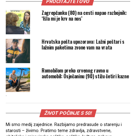
PROČITAJTE I OVO
Zagrepčanku (80) na cesti napao razbojnik:
‘Išla mi je krv na nos’
Hrvatska pošta upozorava: Lažni poštari s
lažnim paketima zvone vam na vrata
Romobilom preko crvenog ravno u
automobil: Osječaninu (90) stižu četiri kazne
.
ŽIVOT POČINJE S 50!
Mi smo medij zajednice. Razbijamo predrasude o starenju i
starosti – živimo. Pratimo teme zdravlja, zdravstvene,