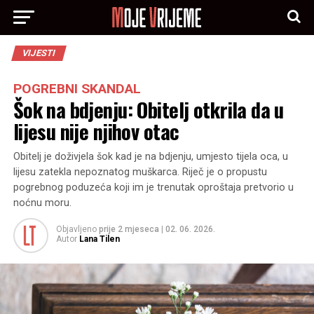
VIJESTI
POGREBNI SKANDAL
Šok na bdjenju: Obitelj otkrila da u
lijesu nije njihov otac
Obitelj je doživjela šok kad je na bdjenju, umjesto tijela oca, u
lijesu zatekla nepoznatog muškarca. Riječ je o propustu
pogrebnog poduzeća koji im je trenutak oproštaja pretvorio u
noćnu moru.
Objavljeno
prije 2 mjeseca
|
02. 06. 2026.
Autor
Lana Tilen