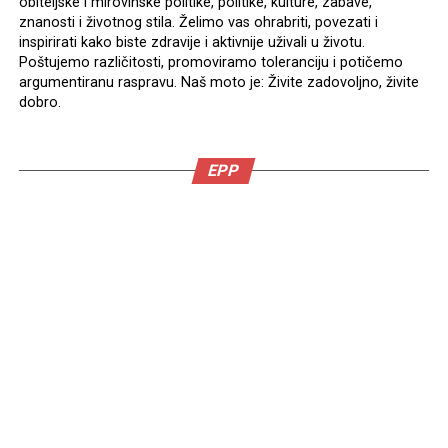
obiteljske i mirovinske politike, politike, kulture, zabave,
znanosti i životnog stila. Želimo vas ohrabriti, povezati i
inspirirati kako biste zdravije i aktivnije uživali u životu.
Poštujemo različitosti, promoviramo toleranciju i potičemo
argumentiranu raspravu. Naš moto je: Živite zadovoljno, živite
dobro.
EPP