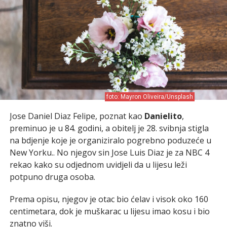
foto: Mayron Oliveira/Unsplash
Jose Daniel Diaz Felipe, poznat kao
Danielito
,
preminuo je u 84. godini, a obitelj je 28. svibnja stigla
na bdjenje koje je organiziralo pogrebno poduzeće u
New Yorku.. No njegov sin Jose Luis Diaz je za NBC 4
rekao kako su odjednom uvidjeli da u lijesu leži
potpuno druga osoba.
Prema opisu, njegov je otac bio ćelav i visok oko 160
centimetara, dok je muškarac u lijesu imao kosu i bio
znatno viši.