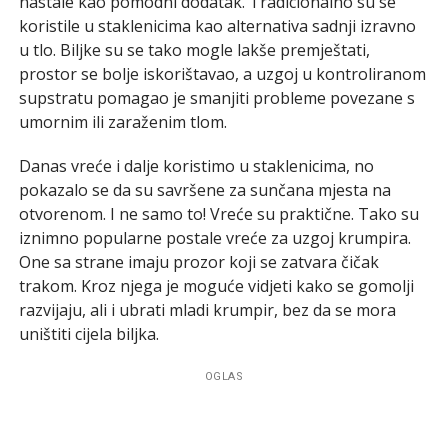
nastale kao pomodni dodatak. Tradicionalno su se
koristile u staklenicima kao alternativa sadnji izravno
u tlo. Biljke su se tako mogle lakše premještati,
prostor se bolje iskorištavao, a uzgoj u kontroliranom
supstratu pomagao je smanjiti probleme povezane s
umornim ili zaraženim tlom.
Danas vreće i dalje koristimo u staklenicima, no
pokazalo se da su savršene za sunčana mjesta na
otvorenom. I ne samo to! Vreće su praktične. Tako su
iznimno popularne postale vreće za uzgoj krumpira.
One sa strane imaju prozor koji se zatvara čičak
trakom. Kroz njega je moguće vidjeti kako se gomolji
razvijaju, ali i ubrati mladi krumpir, bez da se mora
uništiti cijela biljka.
OGLAS