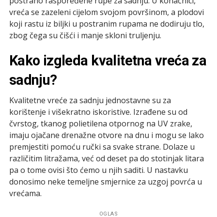
postrano raspoređene rupe za sadnju. U konačnici,
vreća se zazeleni cijelom svojom površinom, a plodovi
koji rastu iz biljki u postranim rupama ne dodiruju tlo,
zbog čega su čišći i manje skloni truljenju.
Kako izgleda kvalitetna vreća za
sadnju?
Kvalitetne vreće za sadnju jednostavne su za
korištenje i višekratno iskoristive. Izrađene su od
čvrstog, tkanog polietilena otpornog na UV zrake,
imaju ojačane drenažne otvore na dnu i mogu se lako
premjestiti pomoću ručki sa svake strane. Dolaze u
različitim litražama, već od deset pa do stotinjak litara
pa o tome ovisi što ćemo u njih saditi. U nastavku
donosimo neke temeljne smjernice za uzgoj povrća u
vrećama.
OGLAS