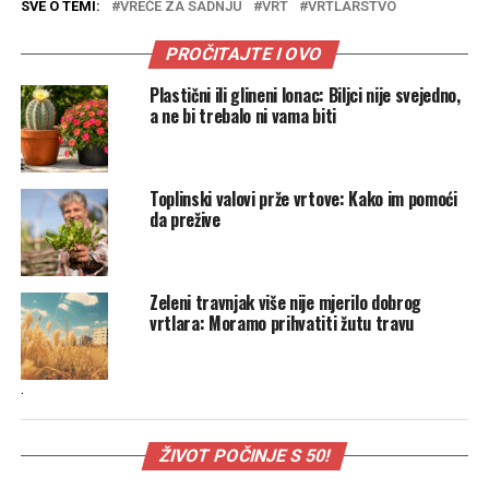
SVE O TEMI:
VREĆE ZA SADNJU
VRT
VRTLARSTVO
PROČITAJTE I OVO
Plastični ili glineni lonac: Biljci nije svejedno,
a ne bi trebalo ni vama biti
Toplinski valovi prže vrtove: Kako im pomoći
da prežive
Zeleni travnjak više nije mjerilo dobrog
vrtlara: Moramo prihvatiti žutu travu
.
ŽIVOT POČINJE S 50!