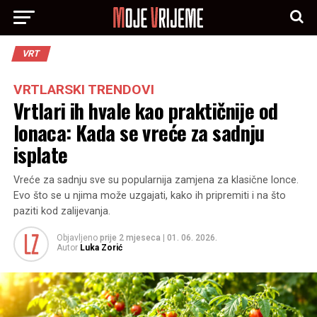
VRT
VRTLARSKI TRENDOVI
Vrtlari ih hvale kao praktičnije od
lonaca: Kada se vreće za sadnju
isplate
Vreće za sadnju sve su popularnija zamjena za klasične lonce.
Evo što se u njima može uzgajati, kako ih pripremiti i na što
paziti kod zalijevanja.
Objavljeno
prije 2 mjeseca
|
01. 06. 2026.
Autor
Luka Zorić