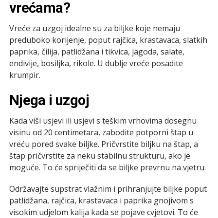
vrećama?
Vreće za uzgoj idealne su za biljke koje nemaju
preduboko korijenje, poput rajčica, krastavaca, slatkih
paprika, čilija, patlidžana i tikvica, jagoda, salate,
endivije, bosiljka, rikole. U dublje vreće posadite
krumpir.
Njega i uzgoj
Kada viši usjevi ili usjevi s teškim vrhovima dosegnu
visinu od 20 centimetara, zabodite potporni štap u
vreću pored svake biljke. Pričvrstite biljku na štap, a
štap pričvrstite za neku stabilnu strukturu, ako je
moguće. To će spriječiti da se biljke prevrnu na vjetru.
Održavajte supstrat vlažnim i prihranjujte biljke poput
patlidžana, rajčica, krastavaca i paprika gnojivom s
visokim udjelom kalija kada se pojave cvjetovi. To će