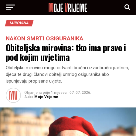
MIROVINA
NAKON SMRTI OSIGURANIKA
Obiteljska mirovina: tko ima pravo i
pod kojim uvjetima
Obiteljsku mirovinu mogu ostvariti bračni i izvanbračni partneri,
djeca te drugi članovi obitelji umrlog osiguranika ako
ispunjavaju propisane uvjete.
Objavljeno
prije 1 mjesec
|
07. 07. 2026.
Autor
Moje Vrijeme