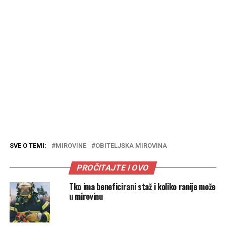
SVE O TEMI:
MIROVINE
OBITELJSKA MIROVINA
PROČITAJTE I OVO
Tko ima beneficirani staž i koliko ranije može
u mirovinu