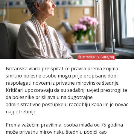
ilustracija: S. Bura/mj
Britanska vlada preispitat će pravila prema kojima
smrtno bolesne osobe mogu prije propisane dobi
raspolagati novcem iz privatne mirovinske štednje.
Kritičari upozoravaju da su sadašnji uvjeti prestrogi te
da bolesnike prisiljavaju na dugotrajne
administrativne postupke u razdoblju kada im je novac
najpotrebniji.
Prema važećim pravilima, osoba mlađa od 75 godina
može privatnu mirovinsku štednju podići kao