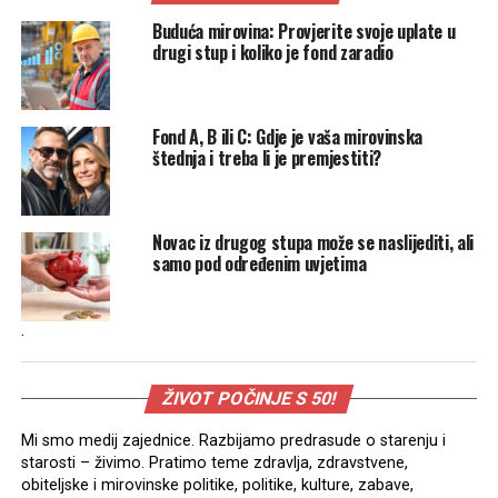
Buduća mirovina: Provjerite svoje uplate u
drugi stup i koliko je fond zaradio
Fond A, B ili C: Gdje je vaša mirovinska
štednja i treba li je premjestiti?
Novac iz drugog stupa može se naslijediti, ali
samo pod određenim uvjetima
.
ŽIVOT POČINJE S 50!
Mi smo medij zajednice. Razbijamo predrasude o starenju i
starosti – živimo. Pratimo teme zdravlja, zdravstvene,
obiteljske i mirovinske politike, politike, kulture, zabave,