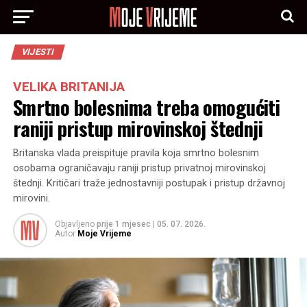
VIJESTI
VELIKA BRITANIJA
Smrtno bolesnima treba omogućiti
raniji pristup mirovinskoj štednji
Britanska vlada preispituje pravila koja smrtno bolesnim
osobama ograničavaju raniji pristup privatnoj mirovinskoj
štednji. Kritičari traže jednostavniji postupak i pristup državnoj
mirovini.
Objavljeno
prije 1 mjesec
|
05. 07. 2026.
Autor
Moje Vrijeme