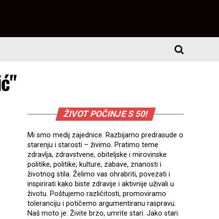
ić"
ŽIVOT POČINJE S 50!
Mi smo medij zajednice. Razbijamo predrasude o
starenju i starosti – živimo. Pratimo teme
zdravlja, zdravstvene, obiteljske i mirovinske
politike, politike, kulture, zabave, znanosti i
životnog stila. Želimo vas ohrabriti, povezati i
inspirirati kako biste zdravije i aktivnije uživali u
životu. Poštujemo različitosti, promoviramo
toleranciju i potičemo argumentiranu raspravu.
Naš moto je: Živite brzo, umrite stari. Jako stari.