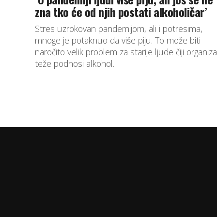
zna tko će od njih postati alkoholičar’
Stres uzrokovan pandemijom, ali i potresima,
mnoge je potaknuo da više piju. To može biti
naročito velik problem za starije ljude čiji organi
teže podnosi alkohol.