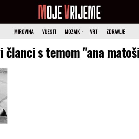
MIROVINA
VIJESTI
MOZAIK
VRT
ZDRAVLJE
i članci s temom "ana matoš