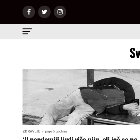
Sv
ZDRAVLJE
prije 5 godina
‘U pandemiji ljudi više piju, ali još se ne