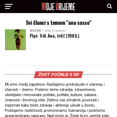
Svi članci s temom "ana sasso"
MOZAIK
prije 12 godina
Pipi: Trči Ana, trči! (1983.)
ŽIVOT POČINJE S 50!
Mi smo medij zajednice. Razbijamo predrasude o starenju i
starosti – živimo. Pratimo teme zdravlja, zdravstvene,
obiteljske i mirovinske politike, politike, kulture, zabave,
znanosti i životnog stila. Želimo vas ohrabriti, povezati i
inspirirati kako biste zdravije i aktivnije uživali u životu.
Poštujemo različitosti, promoviramo toleranciju i potičemo
argumentiranu raspravu. Naš moto je: Živite brzo, umrite stari.