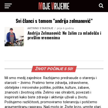
Svi članci s temom "andrija zelmanović"
AKTIVNO STARENJE
prije 6 godina
Andrija Zelmanović: Ne žalim za mladošću i
prošlim vremenima
ŽIVOT POČINJE S 50!
Mi smo medij zajednice. Razbijamo predrasude o starenju i
starosti – živimo. Pratimo teme zdravlja, zdravstvene,
obiteljske i mirovinske politike, politike, kulture, zabave,
znanosti i životnog stila. Želimo vas ohrabriti, povezati i
inspirirati kako biste zdravije i aktivnije uživali u životu.
Poštujemo različitosti, promoviramo toleranciju i potičemo
argumentiranu raspravu. Naš moto je: Živite brzo, umrite stari.