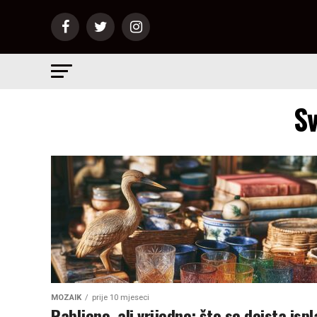
Sv
MOZAIK
prije 10 mjeseci
Rabljeno, ali vrijedno: što se doista ispl