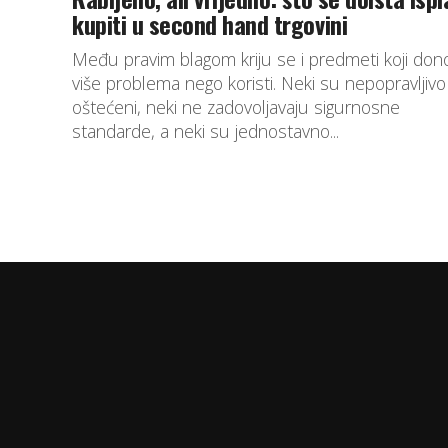
kupiti u second hand trgovini
Među pravim blagom kriju se i predmeti koji don
više problema nego koristi. Neki su nepopravljivo
oštećeni, neki ne zadovoljavaju sigurnosne
standarde, a neki su jednostavno...