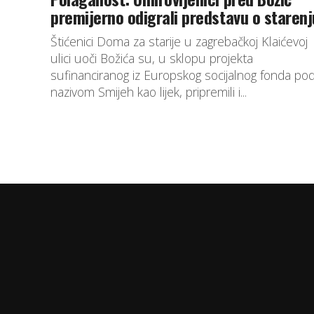
premijerno odigrali predstavu o starenj
Štićenici Doma za starije u zagrebačkoj Klaićevoj
ulici uoči Božića su, u sklopu projekta
sufinanciranog iz Europskog socijalnog fonda po
nazivom Smijeh kao lijek, pripremili i...