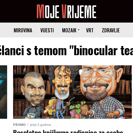
MIROVINA
VIJESTI
MOZAIK
VRT
ZDRAVLJE
članci s temom "binocular te
PROMO
prije 5 godina
Besplatne književne radionice za osobe