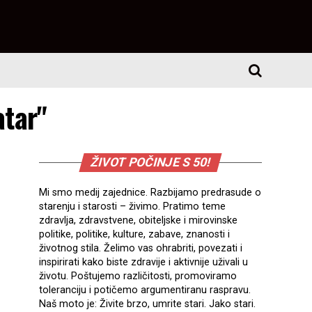
atar"
ŽIVOT POČINJE S 50!
Mi smo medij zajednice. Razbijamo predrasude o
starenju i starosti – živimo. Pratimo teme
zdravlja, zdravstvene, obiteljske i mirovinske
politike, politike, kulture, zabave, znanosti i
životnog stila. Želimo vas ohrabriti, povezati i
inspirirati kako biste zdravije i aktivnije uživali u
životu. Poštujemo različitosti, promoviramo
toleranciju i potičemo argumentiranu raspravu.
Naš moto je: Živite brzo, umrite stari. Jako stari.