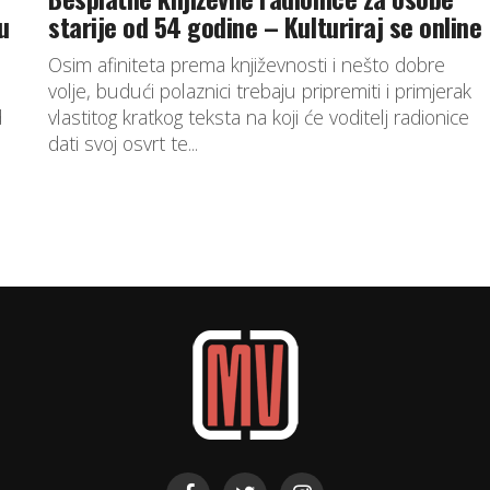
u
starije od 54 godine – Kulturiraj se online
Osim afiniteta prema književnosti i nešto dobre
volje, budući polaznici trebaju pripremiti i primjerak
d
vlastitog kratkog teksta na koji će voditelj radionice
dati svoj osvrt te...