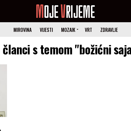
MIROVINA
VIJESTI
MOZAIK
VRT
ZDRAVLJE
i članci s temom "božićni saj
m