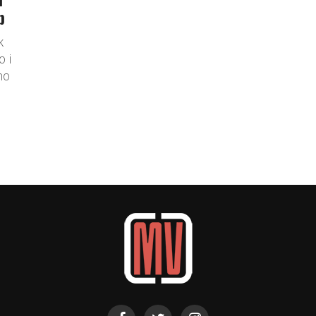
b
k
 i
no