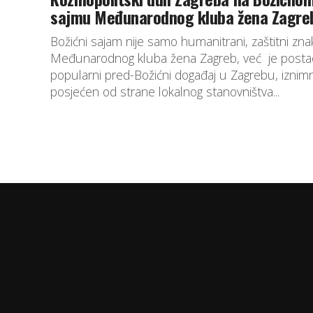
sajmu Međunarodnog kluba žena Zagre
Božićni sajam nije samo humanitrani, zaštitni zna
Međunarodnog kluba žena Zagreb, već je postao
popularni pred-Božićni događaj u Zagrebu, iznim
posjećen od strane lokalnog stanovništva...