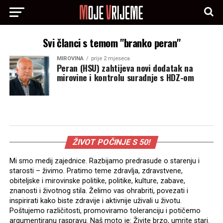
Svi članci s temom "branko peran"
MIROVINA
prije 2 mjeseca
Peran (HSU) zahtijeva novi dodatak na
mirovine i kontrolu suradnje s HDZ-om
ŽIVOT POČINJE S 50!
Mi smo medij zajednice. Razbijamo predrasude o starenju i
starosti – živimo. Pratimo teme zdravlja, zdravstvene,
obiteljske i mirovinske politike, politike, kulture, zabave,
znanosti i životnog stila. Želimo vas ohrabriti, povezati i
inspirirati kako biste zdravije i aktivnije uživali u životu.
Poštujemo različitosti, promoviramo toleranciju i potičemo
argumentiranu raspravu. Naš moto je: Živite brzo, umrite stari.