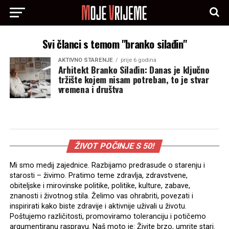
Svi članci s temom "branko silađin"
AKTIVNO STARENJE
prije 6 godina
Arhitekt Branko Silađin: Danas je ključno
tržište kojem nisam potreban, to je stvar
vremena i društva
ŽIVOT POČINJE S 50!
Mi smo medij zajednice. Razbijamo predrasude o starenju i
starosti – živimo. Pratimo teme zdravlja, zdravstvene,
obiteljske i mirovinske politike, politike, kulture, zabave,
znanosti i životnog stila. Želimo vas ohrabriti, povezati i
inspirirati kako biste zdravije i aktivnije uživali u životu.
Poštujemo različitosti, promoviramo toleranciju i potičemo
argumentiranu raspravu. Naš moto je: Živite brzo, umrite stari.