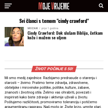
Svi članci s temom "cindy crawford"
MOZAIK
prije 1 godina
Cindy Crawford: Dok slušam Bibliju, četkam
kožu i mažem se uljem
ŽIVOT POČINJE S 50!
Mi smo medij zajednice. Razbijamo predrasude o starenju i
starosti – živimo. Pratimo teme zdravlja, zdravstvene,
obiteljske i mirovinske politike, politike, kulture, zabave,
znanosti i životnog stila. Želimo vas ohrabriti, povezati i
inspirirati kako biste zdravije i aktivnije uživali u životu.
Poštujemo različitosti, promoviramo toleranciju i potičemo
argumentiranu raspravu. Naš moto je: Živite brzo, umrite stari.