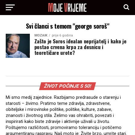
Svi članci s temom "george soroš"
MOZAIK
prije 6 godina
Zašto je Soros idealan neprijatelj i kako je
postao crvena krpa za desnicu i
teoretičare urote?
ŽIVOT POČINJE S 50!
Mi smo medij zajednice. Razbijamo predrasude o starenju i
starosti – živimo. Pratimo teme zdravlja, zdravstvene,
obiteljske i mirovinske politike, politike, kulture, zabave,
znanosti i životnog stila. Želimo vas ohrabriti, povezati i
inspirirati kako biste zdravije i aktivnije uživali u životu.
Poštujemo različitosti, promoviramo toleranciju i potičemo
argumentiranu raspravu. Naš moto je: Živite brzo, umrite stari.