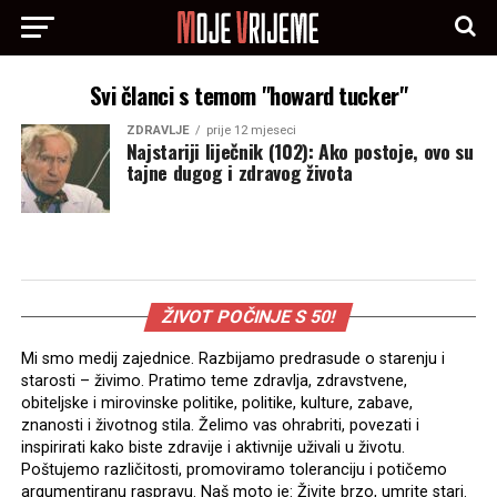
Svi članci s temom "howard tucker"
ZDRAVLJE
prije 12 mjeseci
Najstariji liječnik (102): Ako postoje, ovo su
tajne dugog i zdravog života
ŽIVOT POČINJE S 50!
Mi smo medij zajednice. Razbijamo predrasude o starenju i
starosti – živimo. Pratimo teme zdravlja, zdravstvene,
obiteljske i mirovinske politike, politike, kulture, zabave,
znanosti i životnog stila. Želimo vas ohrabriti, povezati i
inspirirati kako biste zdravije i aktivnije uživali u životu.
Poštujemo različitosti, promoviramo toleranciju i potičemo
argumentiranu raspravu. Naš moto je: Živite brzo, umrite stari.