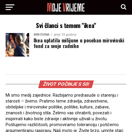
Svi članci s temom "ikea"
MIROVINA
prije 10 godina
Ikea uplatila milijune u poseban mirovinski
fond za svoje radnike
ŽIVOT POČINJE S 50!
Mi smo medij zajednice. Razbijamo predrasude o starenju i
starosti – živimo. Pratimo teme zdravlja, zdravstvene,
obiteljske i mirovinske politike, politike, kulture, zabave,
znanosti i životnog stila. Želimo vas ohrabriti, povezati i
inspirirati kako biste zdravije i aktivnije uživali u životu.
Poštujemo različitosti, promoviramo toleranciju i potičemo
argumentiranu raspravu. Naš moto je: Živite brzo, umrite stari.