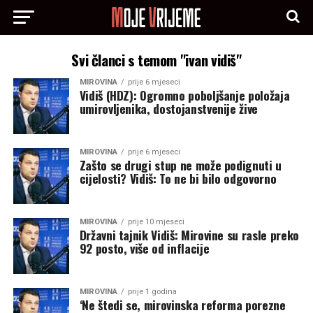
Svi članci s temom "ivan vidiš"
MIROVINA
prije 6 mjeseci
Vidiš (HDZ): Ogromno poboljšanje položaja
umirovljenika, dostojanstvenije žive
MIROVINA
prije 6 mjeseci
Zašto se drugi stup ne može podignuti u
cijelosti? Vidiš: To ne bi bilo odgovorno
MIROVINA
prije 10 mjeseci
Državni tajnik Vidiš: Mirovine su rasle preko
92 posto, više od inflacije
MIROVINA
prije 1 godina
‘Ne štedi se, mirovinska reforma porezne