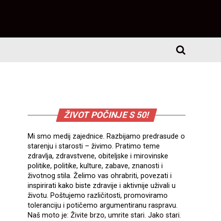
ŽIVOT POČINJE S 50!
Mi smo medij zajednice. Razbijamo predrasude o
starenju i starosti – živimo. Pratimo teme
zdravlja, zdravstvene, obiteljske i mirovinske
politike, politike, kulture, zabave, znanosti i
životnog stila. Želimo vas ohrabriti, povezati i
inspirirati kako biste zdravije i aktivnije uživali u
životu. Poštujemo različitosti, promoviramo
toleranciju i potičemo argumentiranu raspravu.
Naš moto je: Živite brzo, umrite stari. Jako stari.