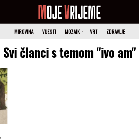
MIROVINA
VIJESTI
MOZAIK
VRT
ZDRAVLJE
Svi članci s temom "ivo am"
z