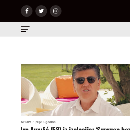
SHOW
prije 6 godina
Ivo Amulić (58) iz izolacije: ‘Supruga be