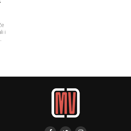
iče
i i
.