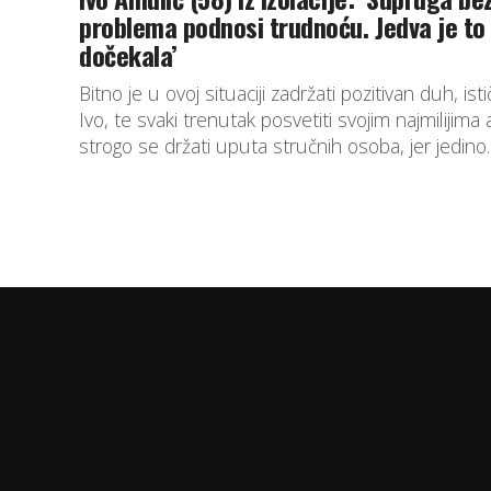
problema podnosi trudnoću. Jedva je to
dočekala’
Bitno je u ovoj situaciji zadržati pozitivan duh, ist
Ivo, te svaki trenutak posvetiti svojim najmilijima al
strogo se držati uputa stručnih osoba, jer jedino..