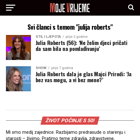
Svi članci s temom "julija roberts"
STIL I LJEPOTA
prije 2 godine
Julia Roberts (56): ‘Ne želim djeci pričati
da sam bila na pomlađivanju’
SHOW
prije 7 godina
Julia Roberts dala je glas Majci Prirodi: ‘Ja
bez vas mogu, a vi bez mene?’
ŽIVOT POČINJE S 50!
Mi smo medij zajednice. Razbijamo predrasude o starenju i
starosti – živimo. Pratimo teme zdravlja, zdravstvene,