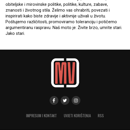
obiteljske i mirovinske politike, politike, kulture, zabave,
znanosti i životnog stila. Želimo vas ohrabriti, povezati i
inspirirati kako biste zdravije i aktivnije uživali u životu.
Poštujemo različitosti, promoviramo toleranciju i potičemo
argumentiranu raspravu. Naš moto je: Živite brzo, umrite stari.
Jako stari.
IMPRESUM I KONTAKT
UVJETI KORIŠTENJA
RSS