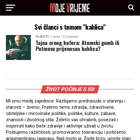
Svi članci s temom "kahlica"
VIJESTI
prije 12 mjeseci
Tajna crnog kofera: Atomski gumb ili
Putinova prijenosna kahlica?
ŽIVOT POČINJE S 50!
Mi smo medij zajednice. Razbijamo predrasude o starenju i
starosti – živimo. Pratimo teme zdravlja, zdravstvene,
obiteljske i mirovinske politike, politike, kulture, zabave,
znanosti i životnog stila. Želimo vas ohrabriti, povezati i
inspirirati kako biste zdravije i aktivnije uživali u životu.
Poštujemo različitosti, promoviramo toleranciju i potičemo
argumentiranu raspravu. Naš moto je: Živite brzo, umrite stari.