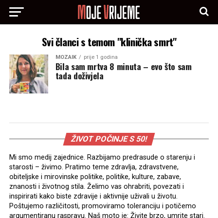
Svi članci s temom "klinička smrt"
MOZAIK
prije 1 godina
Bila sam mrtva 8 minuta – evo što sam
tada doživjela
ŽIVOT POČINJE S 50!
Mi smo medij zajednice. Razbijamo predrasude o starenju i
starosti – živimo. Pratimo teme zdravlja, zdravstvene,
obiteljske i mirovinske politike, politike, kulture, zabave,
znanosti i životnog stila. Želimo vas ohrabriti, povezati i
inspirirati kako biste zdravije i aktivnije uživali u životu.
Poštujemo različitosti, promoviramo toleranciju i potičemo
argumentiranu raspravu. Naš moto je: Živite brzo, umrite stari.